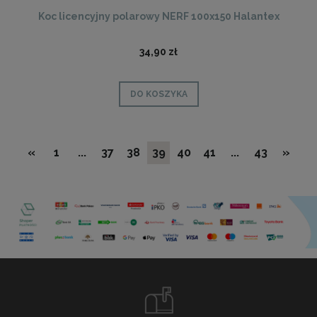
Koc licencyjny polarowy NERF 100x150 Halantex
34,90 zł
DO KOSZYKA
«
1
...
37
38
39
40
41
...
43
»