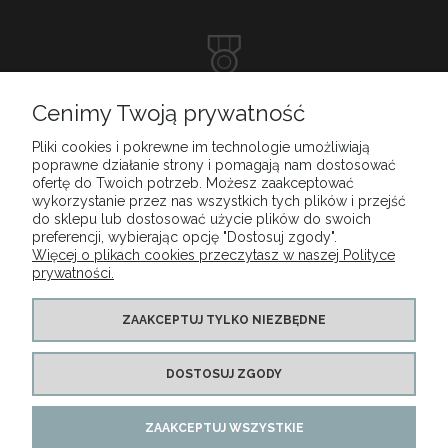
DOSKONAŁA
Cenimy Twoją prywatność
OBSŁUGA KLIENTA
Pliki cookies i pokrewne im technologie umożliwiają
poprawne działanie strony i pomagają nam dostosować
ofertę do Twoich potrzeb. Możesz zaakceptować
wykorzystanie przez nas wszystkich tych plików i przejść
do sklepu lub dostosować użycie plików do swoich
MENU
preferencji, wybierając opcję "Dostosuj zgody".
Więcej o plikach cookies przeczytasz w naszej Polityce
prywatności.
MOJE KONTO
ZAAKCEPTUJ TYLKO NIEZBĘDNE
PŁATNOŚCI I DOSTAWA
DOSTOSUJ ZGODY
INFORMACJE
ZAAKCEPTUJ WSZYSTKIE