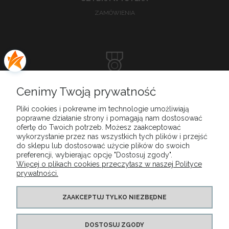
ZAMÓWIENIA
DOSKONAŁA
Cenimy Twoją prywatność
OBSŁUGA KLIENTA
Pliki cookies i pokrewne im technologie umożliwiają
poprawne działanie strony i pomagają nam dostosować
ofertę do Twoich potrzeb. Możesz zaakceptować
wykorzystanie przez nas wszystkich tych plików i przejść
do sklepu lub dostosować użycie plików do swoich
MENU
preferencji, wybierając opcję "Dostosuj zgody".
Więcej o plikach cookies przeczytasz w naszej Polityce
prywatności.
MOJE KONTO
ZAAKCEPTUJ TYLKO NIEZBĘDNE
PŁATNOŚCI I DOSTAWA
DOSTOSUJ ZGODY