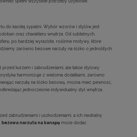
 również spełni wszystkie potrzeby użytkowe.
lu do każdej sypialni. Wybór wzorów i stylów jest
dobań oraz charakteru wnętrza. Od subtelnych,
rę, po bardziej wyraziste, roślinne motywy, które
jdziemy zarówno beżowe narzuty na łóżko o jednolitych
l przed kurzem i zabrudzeniami, ale także stylowy
olorystyka harmonizuje z wieloma dodatkami, zarówno
ybierając narzutę na łóżko beżową, można mieć pewność,
dkreślając jednocześnie indywidualny styl wnętrza.
rzed zabrudzeniami i uszkodzeniami, a ich neutralny
,
beżowa narzuta na kanapę
może dodać