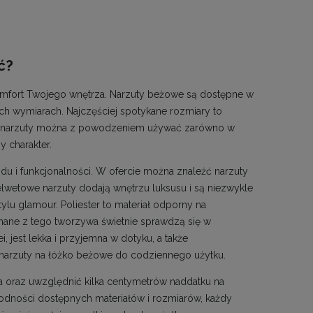
ć?
mfort Twojego wnętrza. Narzuty beżowe są dostępne w
ch wymiarach. Najczęściej spotykane rozmiary to
we narzuty można z powodzeniem używać zarówno w
y charakter.
du i funkcjonalności. W ofercie można znaleźć narzuty
elwetowe narzuty dodają wnętrzu luksusu i są niezwykle
lu glamour. Poliester to materiał odporny na
onane z tego tworzywa świetnie sprawdzą się w
i, jest lekka i przyjemna w dotyku, a także
 narzuty na łóżko beżowe do codziennego użytku.
a oraz uwzględnić kilka centymetrów naddatku na
rodności dostępnych materiałów i rozmiarów, każdy