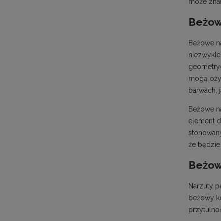
może znal
Beżowe
Beżowe na
niezwykle
geometryc
mogą ożyw
barwach, 
Beżowe na
element d
stonowany
że będzie
Beżowe
Narzuty p
beżowy ko
przytulno