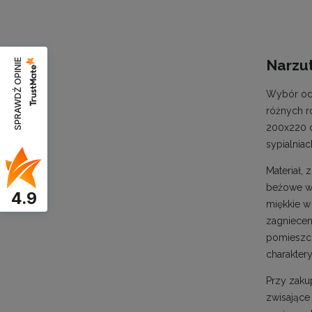
Narzut
SPRAWDŹ OPINIE
Wybór odp
różnych r
200x220 c
sypialniac
Materiał,
beżowe wy
4.9
miękkie w
zagniecen
pomieszcze
charakter
Przy zaku
zwisające