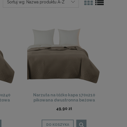
Sortuj wg:
Nazwa produktu A-Z
0x240
Narzuta na łóżko kapa 170x210
eżowa
pikowana dwustronna beżowa
49,90 zł
DO KOSZYKA