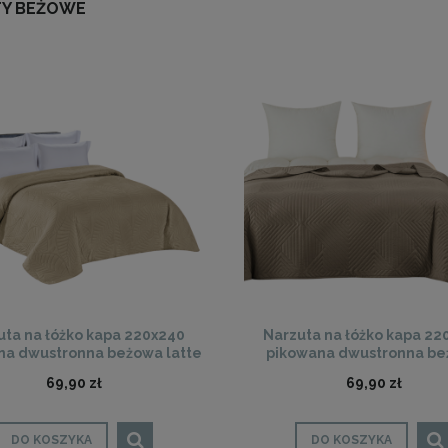
Y BEŻOWE
uta na łóżko kapa 220x240
Narzuta na łóżko kapa 22
na dwustronna beżowa latte
pikowana dwustronna b
69,90 zł
69,90 zł
DO KOSZYKA
DO KOSZYKA