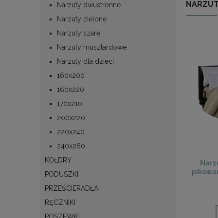
NARZUT
Narzuty dwustronne
Narzuty zielone
Narzuty szare
Narzuty musztardowe
Narzuty dla dzieci
160x200
160x220
170x210
200x220
220x240
240x260
KOŁDRY
Narz
pikowa
PODUSZKI
PRZEŚCIERADŁA
RĘCZNIKI
POSZEWKI