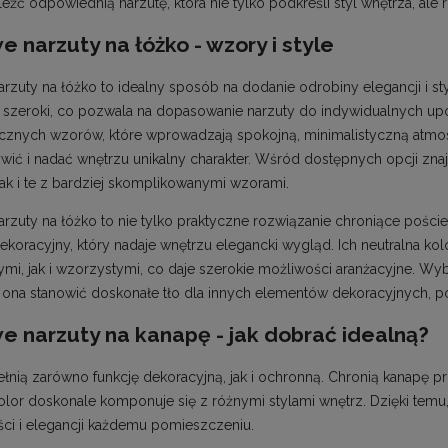
eźć odpowiednią narzutę, która nie tylko podkreśli styl wnętrza, ale
 narzuty na łóżko - wzory i style
rzuty na łóżko to idealny sposób na dodanie odrobiny elegancji i sty
 szeroki, co pozwala na dopasowanie narzuty do indywidualnych upo
znych wzorów, które wprowadzają spokojną, minimalistyczną atmosfe
ić i nadać wnętrzu unikalny charakter. Wśród dostępnych opcji zna
jak i te z bardziej skomplikowanymi wzorami.
rzuty na łóżko to nie tylko praktyczne rozwiązanie chroniące poście
ekoracyjny, który nadaje wnętrzu elegancki wygląd. Ich neutralna k
mi, jak i wzorzystymi, co daje szerokie możliwości aranżacyjne. W
 ona stanowić doskonałe tło dla innych elementów dekoracyjnych, po
 narzuty na kanapę - jak dobrać idealną?
ełnią zarówno funkcję dekoracyjną, jak i ochronną. Chronią kanapę p
lor doskonale komponuje się z różnymi stylami wnętrz. Dzięki temu
ści i elegancji każdemu pomieszczeniu.