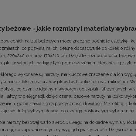
y beżowe - jakie rozmiary i materiały wybra
owiednich narzut beżowych może znacznie podnieść estetykę i ko
ozmiarach, co pozwala na ich idealne dopasowanie do łóżek o różny
m, 220x240 cm oraz 170x210 cm. Dzięki tej różnorodności, beżo
h, jak i w salonach, nadając tym pomieszczeniom elegancki i przytuln
 z którego wykonane są narzuty, ma kluczowe znaczenie dla ich wyglą
konane z takich materiałów jak welwet, poliester oraz mikrofibra. W
 dotyku, co czyni je idealnym wyborem do sypialni utrzymanych w sty
ia i łatwy w pielęgnacji, dzięki czemu beżowe narzuty na łóżko wyk
niach, gdzie stawia się na praktyczność i trwałość. Mikrofibra, z kole
yzuje się dużą wytrzymałością, co czyni ją doskonałym wyborem na
pie narzuty beżowej warto zwrócić uwagę na dokładne wymiary łóżk
 brzegi, co zapewni estetyczny wygląd i praktyczność. Dzięki różno