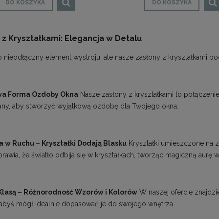
DO KOSZYKA
DO KOSZYKA
 z Kryształkami: Elegancja w Detalu
o nieodłączny element wystroju, ale nasze zasłony z kryształkami pod
wa Forma Ozdoby Okna
Nasze zasłony z kryształkami to połączenie f
ny, aby stworzyć wyjątkową ozdobę dla Twojego okna.
a w Ruchu – Kryształki Dodają Blasku
Kryształki umieszczone na z
prawia, że światło odbija się w kryształkach, tworząc magiczną aurę
Klasą – Różnorodność Wzorów i Kolorów
W naszej ofercie znajdzi
 abyś mógł idealnie dopasować je do swojego wnętrza.