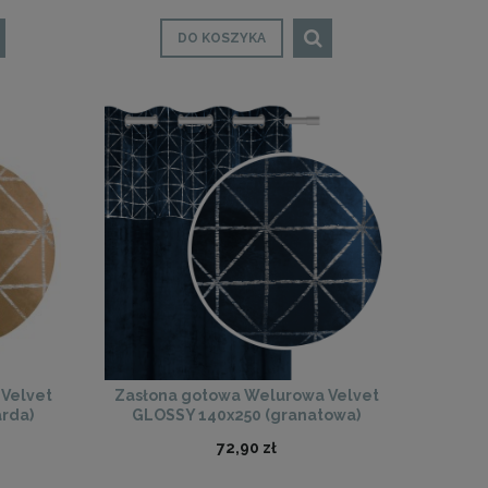
DO KOSZYKA
Velvet
Zasłona gotowa Welurowa Velvet
rda)
GLOSSY 140x250 (granatowa)
72,90 zł