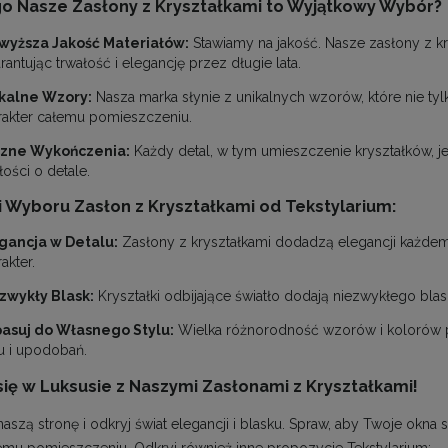
o Nasze Zasłony z Kryształkami to Wyjątkowy Wybór?
wyższa Jakość Materiałów:
Stawiamy na jakość. Nasze zasłony z kr
antując trwałość i elegancję przez długie lata.
kalne Wzory:
Nasza marka słynie z unikalnych wzorów, które nie tyl
rakter całemu pomieszczeniu.
zne Wykończenia:
Każdy detal, w tym umieszczenie kryształków, je
ości o detale.
i Wyboru Zasłon z Kryształkami od Tekstylarium:
gancja w Detalu:
Zasłony z kryształkami dodadzą elegancji każde
akter.
zwykły Blask:
Kryształki odbijające światło dodają niezwykłego b
asuj do Własnego Stylu:
Wielka różnorodność wzorów i kolorów p
lu i upodobań.
się w Luksusie z Naszymi Zasłonami z Kryształkami!
naszą stronę
i odkryj świat elegancji i blasku. Spraw, aby Twoje okna 