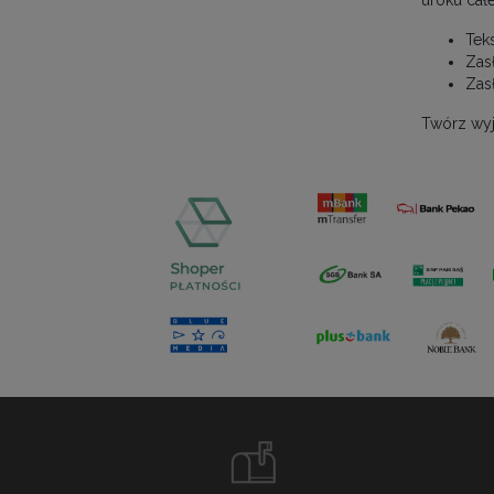
uroku cał
Tek
Zas
Zas
Twórz wyj