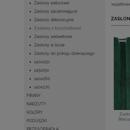
Zasłony welurowe
wyjątkowe
Zasłony zaciemniające
ZASŁON
Zasłony dekoracyjne
Zasłony z kryształkami
Zasłony welwetowe
Zasłony w liście
Zasłony do pokoju dziecięcego
140x250
145x250
140x260
140x270
FIRANY
NARZUTY
KOŁDRY
Zasł
Welur
PODUSZKI
PRZEŚCIERADŁA