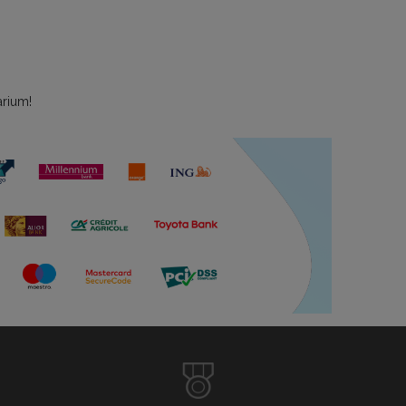
arium!