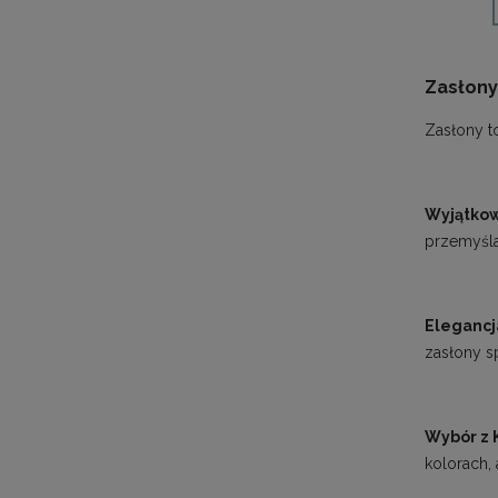
Zasłony
Zasłony t
Wyjątko
przemyśla
Elegancj
zasłony s
Wybór z 
kolorach,