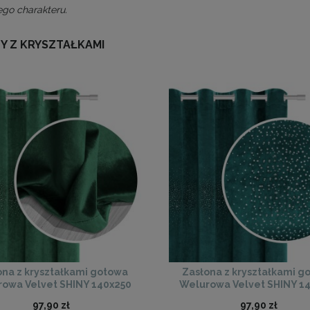
go charakteru.
Y Z KRYSZTAŁKAMI
ona z kryształkami gotowa
Zasłona z kryształkami g
owa Velvet SHINY 140x250
Welurowa Velvet SHINY 1
(zieleń butelkowa)
(turkusowa)
97,90 zł
97,90 zł