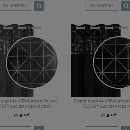
DO KOSZYKA
DO KOSZYKA
na gotowa Welurowa Velvet
Zasłona gotowa Welurowa 
SSY 140x250 (grafitowa)
GLOSSY 140x250 (czar
72,90 zł
72,90 zł