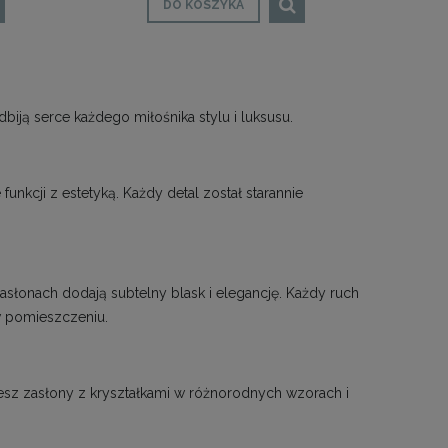
DO KOSZYKA
biją serce każdego miłośnika stylu i luksusu.
unkcji z estetyką. Każdy detal został starannie
asłonach dodają subtelny blask i elegancję. Każdy ruch
 w pomieszczeniu.
esz zasłony z kryształkami w różnorodnych wzorach i