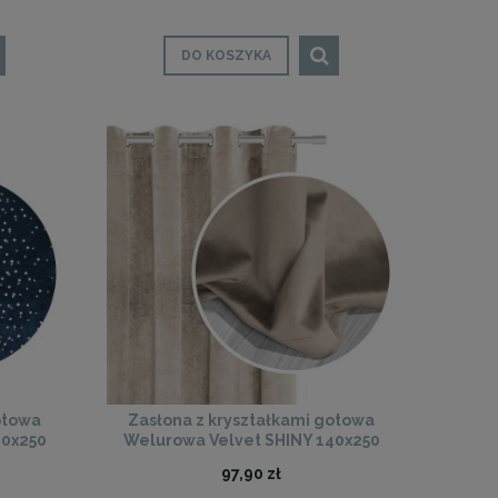
DO KOSZYKA
otowa
Zasłona z kryształkami gotowa
40x250
Welurowa Velvet SHINY 140x250
(beżowa)
97,90 zł