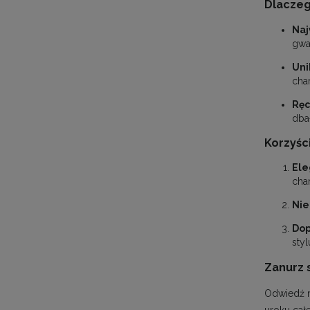
Dlaczeg
Naj
gwar
Uni
cha
Ręc
dbał
Korzyśc
Ele
char
Nie
Dop
sty
Zanurz 
Odwiedź