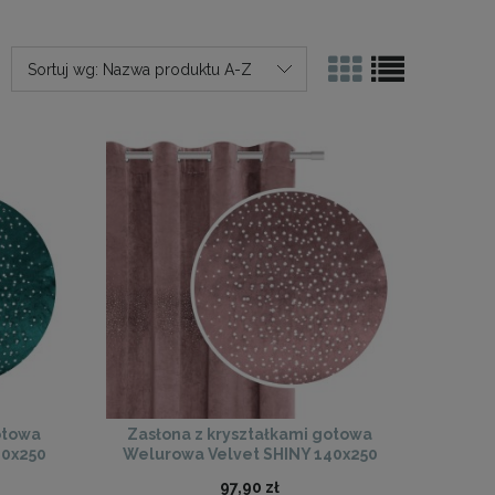
Sortuj wg:
Nazwa produktu A-Z
otowa
Zasłona z kryształkami gotowa
40x250
Welurowa Velvet SHINY 140x250
(pudrowy róż)
97,90 zł