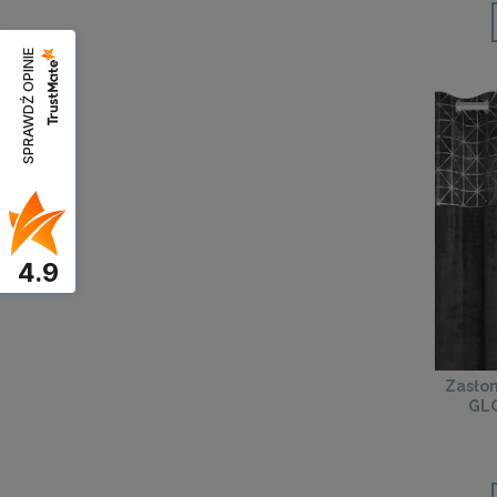
SPRAWDŹ OPINIE
4.9
Zasło
GLO