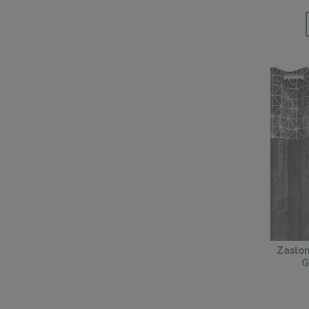
Zasło
G