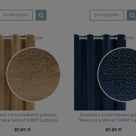
DO KOSZYKA
DO KOSZYKA
ona z kryształkami gotowa
Zasłona z kryształkami g
owa Velvet SHINY 140x250
Welurowa Velvet SHINY 1
(musztarda)
(granatowa)
97,90 zł
97,90 zł