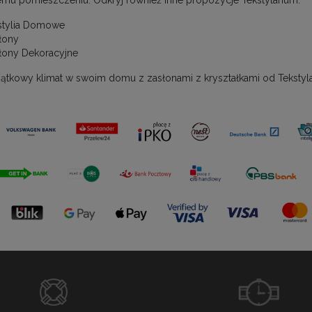
emu pomieszczeniu. Odkryj również inne propozycje Tekstylarium:
stylia Domowe
łony
łony Dekoracyjne
ątkowy klimat w swoim domu z zasłonami z kryształkami od Tekstyl