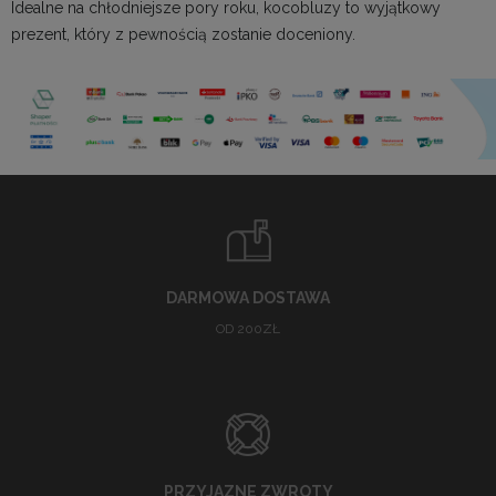
Idealne na chłodniejsze pory roku, kocobluzy to wyjątkowy
prezent, który z pewnością zostanie doceniony.
DARMOWA DOSTAWA
OD 200ZŁ
PRZYJAZNE ZWROTY