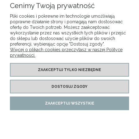
DOSKONAŁA
Cenimy Twoją prywatność
OBSŁUGA KLIENTA
Pliki cookies i pokrewne im technologie umożliwiają
poprawne działanie strony i pomagają nam dostosować
ofertę do Twoich potrzeb. Możesz zaakceptować
wykorzystanie przez nas wszystkich tych plików i przejść
do sklepu lub dostosować użycie plików do swoich
MENU
preferencji, wybierając opcję "Dostosuj zgody".
Więcej o plikach cookies przeczytasz w naszej Polityce
prywatności.
MOJE KONTO
ZAAKCEPTUJ TYLKO NIEZBĘDNE
PŁATNOŚCI I DOSTAWA
DOSTOSUJ ZGODY
INFORMACJE
ZAAKCEPTUJ WSZYSTKIE
Copyright LUNA Natalia Matysiak 2015-2025. All Rights Reserved
POKAŻ PEŁNĄ WERSJĘ STRONY
Sklep internetowy Shoper.pl