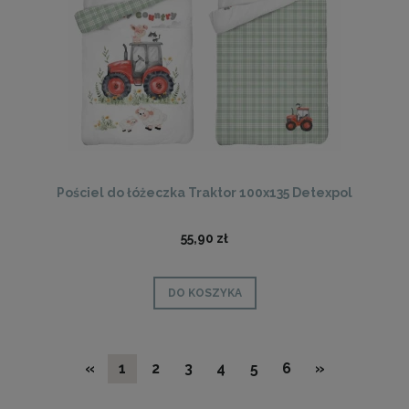
Pościel do łóżeczka Traktor 100x135 Detexpol
55,90 zł
DO KOSZYKA
«
1
2
3
4
5
6
»