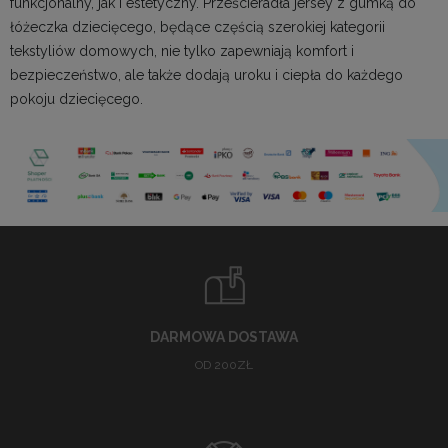
funkcjonalny, jak i estetyczny. Prześcieradła jersey z gumką do
łóżeczka dziecięcego, będące częścią szerokiej kategorii
tekstyliów domowych
, nie tylko zapewniają komfort i
bezpieczeństwo, ale także dodają uroku i ciepła do każdego
pokoju dziecięcego.
DARMOWA DOSTAWA
OD 200ZŁ