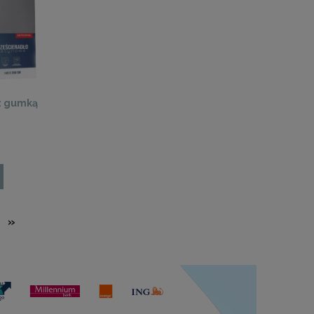
z gumką
»