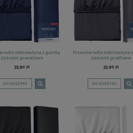
ieradło mikrosatyna z gumką
Prześcieradło mikrosatyna 
220x200 granatowe
220x200 grafitowe
ciemnoniebieskie
33,90 zł
33,90 zł
DO KOSZYKA
DO KOSZYKA