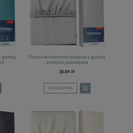
z gumką
Prześcieradło mikrosatyna z gumką
we
220x200 jasnoszare
33,90 zł
DO KOSZYKA