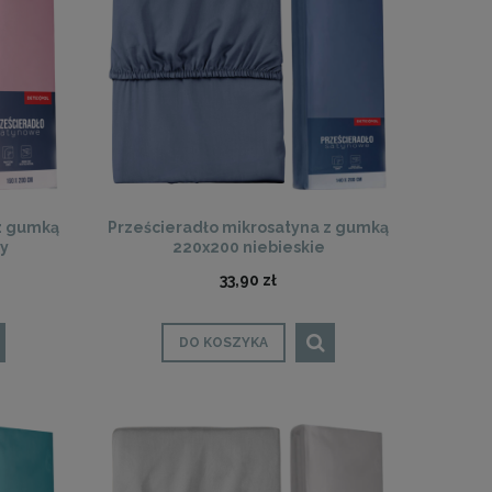
z gumką
Prześcieradło mikrosatyna z gumką
wy
220x200 niebieskie
33,90 zł
DO KOSZYKA