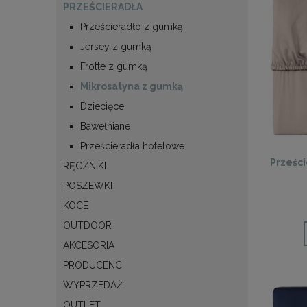
PRZEŚCIERADŁA
Prześcieradło z gumką
Jersey z gumką
Frotte z gumką
Mikrosatyna z gumką
Dziecięce
Bawełniane
Prześcieradła hotelowe
Prześc
RĘCZNIKI
POSZEWKI
KOCE
OUTDOOR
AKCESORIA
PRODUCENCI
WYPRZEDAŻ
OUTLET