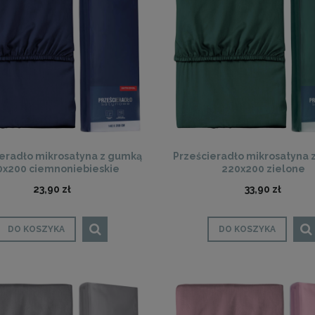
ieradło mikrosatyna z gumką
Prześcieradło mikrosatyna 
0x200 ciemnoniebieskie
220x200 zielone
granatowe
23,90 zł
33,90 zł
DO KOSZYKA
DO KOSZYKA