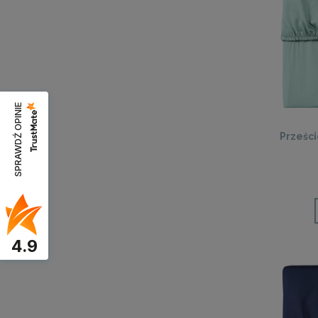
SPRAWDŹ OPINIE
Prześc
4.9