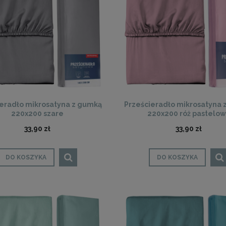
ieradło mikrosatyna z gumką
Prześcieradło mikrosatyna 
220x200 szare
220x200 róż pastelo
33,90 zł
33,90 zł
DO KOSZYKA
DO KOSZYKA