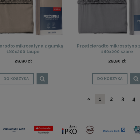
ieradło mikrosatyna z gumką
Prześcieradło mikrosatyna 
180x200 taupe
180x200 szare
29,90 zł
29,90 zł
DO KOSZYKA
DO KOSZYKA
«
1
2
3
4