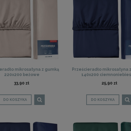
ieradło mikrosatyna z gumką
Prześcieradło mikrosatyna 
220x200 beżowe
140x200 ciemnoniebies
granatowe
33,90 zł
25,90 zł
DO KOSZYKA
DO KOSZYKA