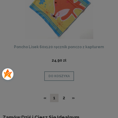
Poncho Lisek 60x120 ręcznik ponczo z kapturem
24,90 zł
DO KOSZYKA
«
1
2
»
Zamów Dziś i Ciesz Się Idealnym