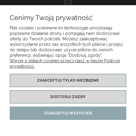
DOSKONAŁA
Cenimy Twoją prywatność
OBSŁUGA KLIENTA
Pliki cookies i pokrewne im technologie umożliwiają
poprawne działanie strony i pomagają nam dostosować
ofertę do Twoich potrzeb. Możesz zaakceptować
wykorzystanie przez nas wszystkich tych plików i przejść
do sklepu lub dostosować użycie plików do swoich
MENU
preferencji, wybierając opcję "Dostosuj zgody".
Więcej o plikach cookies przeczytasz w naszej Polityce
prywatności.
MOJE KONTO
ZAAKCEPTUJ TYLKO NIEZBĘDNE
PŁATNOŚCI I DOSTAWA
DOSTOSUJ ZGODY
INFORMACJE
ZAAKCEPTUJ WSZYSTKIE
Copyright LUNA Natalia Matysiak 2015-2025. All Rights Reserved
POKAŻ PEŁNĄ WERSJĘ STRONY