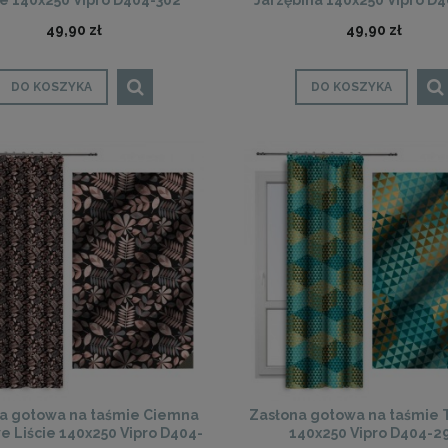
ie 140x250 Vipro D404-302
Jarzębina 140x250 Vipro D
49,90 zł
49,90 zł
DO KOSZYKA
DO KOSZYKA
a gotowa na taśmie Ciemna
Zasłona gotowa na taśmie T
 Liście 140x250 Vipro D404-
140x250 Vipro D404-2