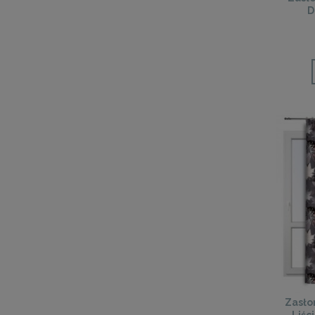
D
Zasło