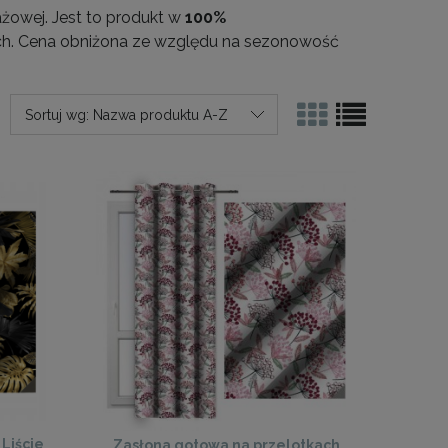
żowej. Jest to produkt w
100%
ych. Cena obniżona ze względu na sezonowość
Sortuj wg:
Nazwa produktu A-Z
Liście
Zasłona gotowa na przelotkach