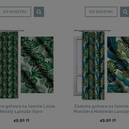
DO KOSZYKA
DO KOSZYKA
na gotowa na taśmie Liście
Zasłona gotowa na taśmie 
Kwiaty 140x250 Vipro
Monstera Niebieski 140x25
49,90 zł
49,90 zł