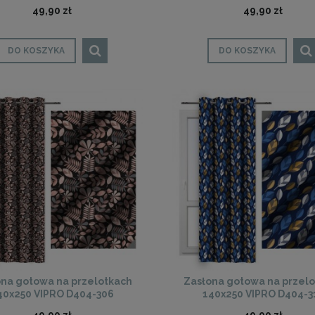
306
49,90 zł
49,90 zł
DO KOSZYKA
DO KOSZYKA
na gotowa na przelotkach
Zasłona gotowa na przel
40x250 VIPRO D404-306
140x250 VIPRO D404-3