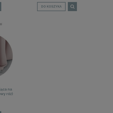
DO KOSZYKA
jąca na
wy róż)