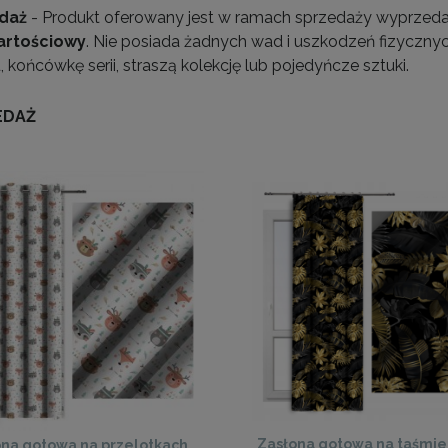
daż
- Produkt oferowany jest w ramach sprzedaży wyprzeda
artościowy
. Nie posiada żadnych wad i uszkodzeń fizyczn
 końcówkę serii, straszą kolekcję lub pojedyńcze sztuki.
EDAŻ
Zasłona gotowa na taśmie 
na gotowa na przelotkach