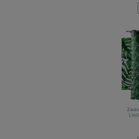
Zasło
Liśc