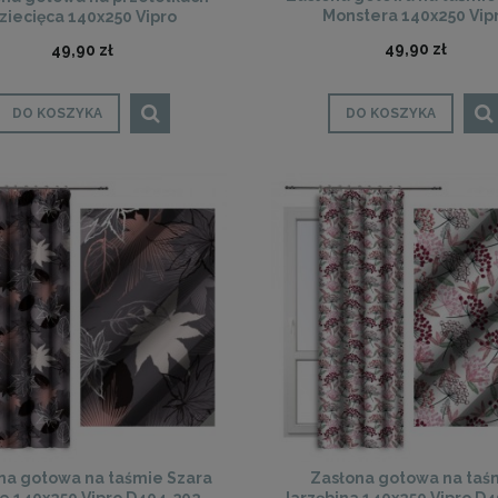
Monstera 140x250 Vip
ziecięca 140x250 Vipro
49,90 zł
49,90 zł
DO KOSZYKA
DO KOSZYKA
na gotowa na taśmie Szara
Zasłona gotowa na taś