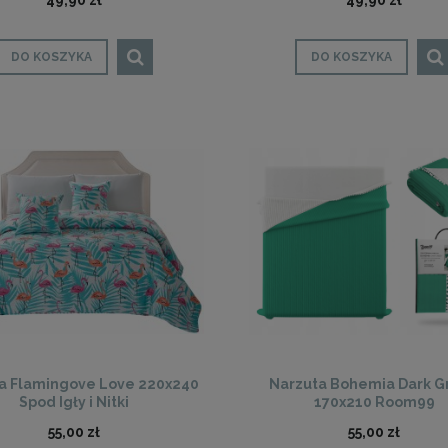
49,90 zł
49,90 zł
DO KOSZYKA
DO KOSZYKA
a Flamingove Love 220x240
Narzuta Bohemia Dark G
Spod Igły i Nitki
170x210 Room99
55,00 zł
55,00 zł