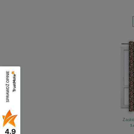
SPRAWDŹ OPINIE
Zasło
1
4.9