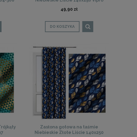
404-308
Niebieskie Liście 140x250 Vipro
D404-303
49,90 zł
DO KOSZYKA
rójkąty
Zasłona gotowa na taśmie
97
Niebieskie Złote Liście 140x250