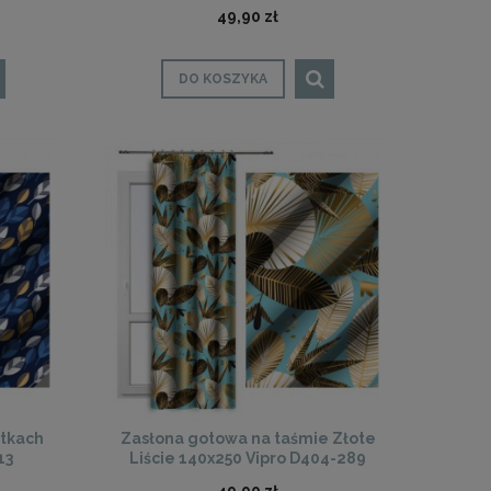
Vipro D404-313
49,90 zł
DO KOSZYKA
otkach
Zasłona gotowa na taśmie Złote
13
Liście 140x250 Vipro D404-289