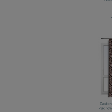
Liśc
Zasłon
Pudrowe