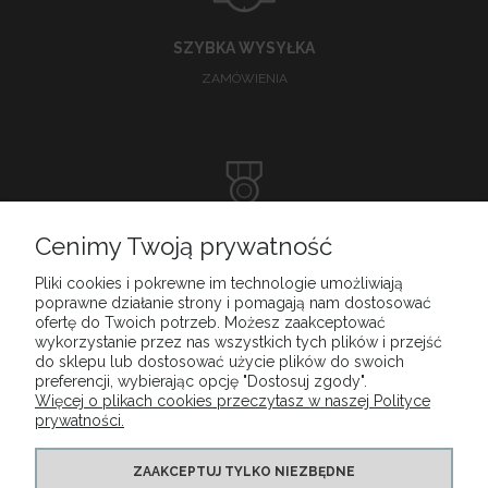
SZYBKA WYSYŁKA
ZAMÓWIENIA
DOSKONAŁA
Cenimy Twoją prywatność
OBSŁUGA KLIENTA
Pliki cookies i pokrewne im technologie umożliwiają
poprawne działanie strony i pomagają nam dostosować
ofertę do Twoich potrzeb. Możesz zaakceptować
wykorzystanie przez nas wszystkich tych plików i przejść
do sklepu lub dostosować użycie plików do swoich
MENU
preferencji, wybierając opcję "Dostosuj zgody".
Więcej o plikach cookies przeczytasz w naszej Polityce
prywatności.
MOJE KONTO
ZAAKCEPTUJ TYLKO NIEZBĘDNE