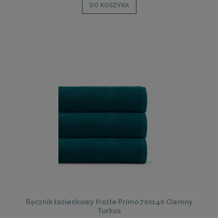
DO KOSZYKA
Ręcznik łazienkowy frotte Primo 70x140 Ciemny
Turkus