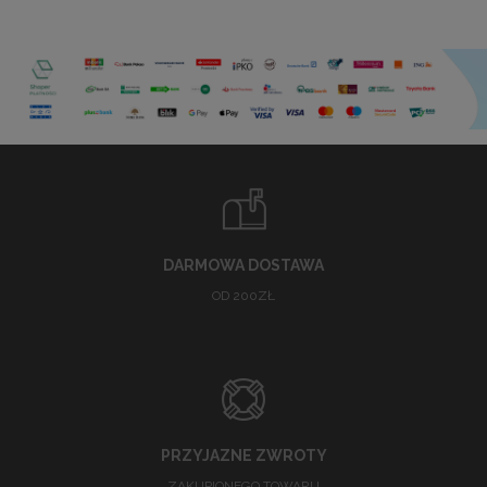
DARMOWA DOSTAWA
OD 200ZŁ
PRZYJAZNE ZWROTY
ZAKUPIONEGO TOWARU