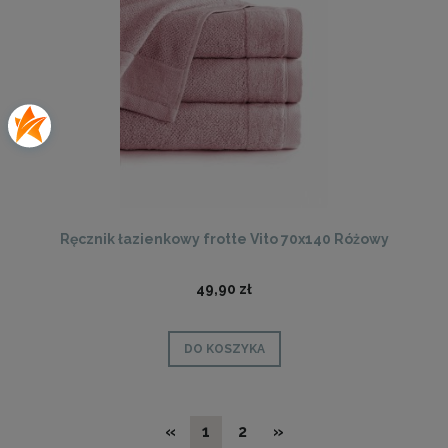
Ręcznik łazienkowy frotte Vito 70x140 Różowy
49,90 zł
DO KOSZYKA
«
1
2
»