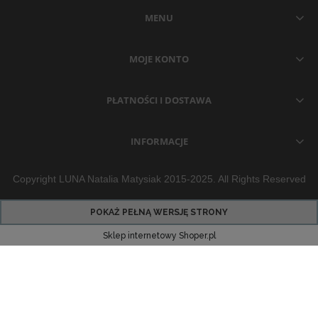
MENU
MOJE KONTO
PŁATNOŚCI I DOSTAWA
INFORMACJE
Copyright LUNA Natalia Matysiak 2015-2025. All Rights Reserved
POKAŻ PEŁNĄ WERSJĘ STRONY
Sklep internetowy Shoper.pl