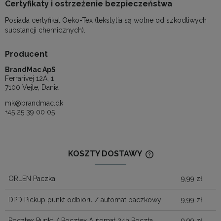
Certyfikaty i ostrzeżenie bezpieczeństwa
Posiada certyfikat Oeko-Tex (tekstylia są wolne od szkodliwych
substancji chemicznych).
Producent
BrandMac ApS
Ferrarivej 12A, 1
7100 Vejle, Dania
mk@brandmac.dk
+45 25 39 00 05
KOSZTY DOSTAWY
CENA NIE ZAWIERA
KOSZTÓW PŁATNOŚ
ORLEN Paczka
9,99 zł
DPD Pickup punkt odbioru / automat paczkowy
9,99 zł
Pocztex Punkt / Pocztex Automat 24h Poczta
9,99 zł