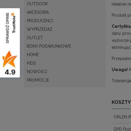
OUTDOOR
Idealnie n
AKCESORIA
SPRAWDŹ OPINIE
Produkt po
PRODUCENCI
Certyfik
WYPRZEDAŻ
dany prod
OUTLET
wyborze p
BONY PODARUNKOWE
eliminując
HOME
Przepiękn
KIDS
Uwaga!
4.9
NOWOŚCI
PROMOCJE
Tolerancj
KOSZTY
ORLEN P
DPD Pick