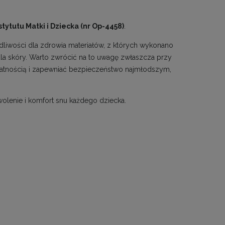
stytutu Matki i Dziecka (nr Op-4458)
.
liwości dla zdrowia materiałów, z których wykonano
 dla skóry. Warto zwrócić na to uwagę zwłaszcza przy
atnością i zapewniać bezpieczeństwo najmłodszym,
olenie i komfort snu każdego dziecka.