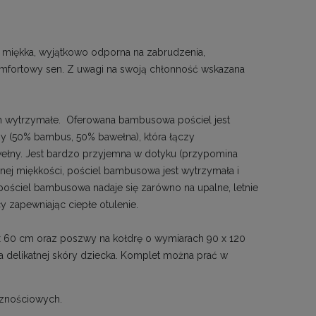
, miękka, wyjątkowo odporna na zabrudzenia,
komfortowy sen. Z uwagi na swoją chłonność wskazana
m wytrzymałe. Oferowana bambusowa pościel jest
ny (50% bambus, 50% bawełna), która łączy
wełny. Jest bardzo przyjemna w dotyku (przypomina
cznej miękkości, pościel bambusowa jest wytrzymała i
ściel bambusowa nadaje się zarówno na upalne, letnie
 zapewniając ciepłe otulenie.
x 60 cm oraz poszwy na kołdrę o wymiarach 90 x 120
ia delikatnej skóry dziecka. Komplet można prać w
cznościowych.