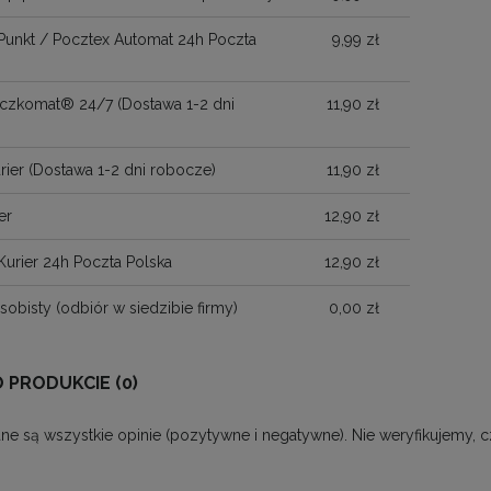
Punkt / Pocztex Automat 24h Poczta
9,99 zł
Paczkomat® 24/7
(Dostawa 1-2 dni
11,90 zł
)
rier
(Dostawa 1-2 dni robocze)
11,90 zł
er
12,90 zł
Kurier 24h Poczta Polska
12,90 zł
sobisty
(odbiór w siedzibie firmy)
0,00 zł
O PRODUKCIE (0)
ne są wszystkie opinie (pozytywne i negatywne). Nie weryfikujemy, c