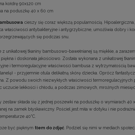
na kołdrę 90x120 cm
ka na poduszkę 40 x 60 cm
 bambusowa
cieszy się coraz większą popularnością. Hipoalergiczna
ca właściwości antybakteryjne i antygrzybiczne, umożliwia dobry i 
przegrzewających się podczas snu.
z unikatowej tkaniny bambusowo-bawełnianej są miękkie, a zaraze
 piękna i doskonała jakościowo. Została wykonana z unikatowej tkani
ryjne i termoregulacyjne właściwości bambusa z wytrzymałością ba
flanelę) - przyjemnie otula delikatną skórę dziecka. Oprócz fantasty
a. Z powodu swoich niezwykłych właściwości termoregulacyjnych po
c uczucie lekkości i chłodu, a podczas zimowych, mroźnych miesięcy
 zestaw składa się z jednej poszewki na poduszkę o wymiarach 40 
anej na zamek błyskawiczny. Pościel jest miła w dotyku i nie podrażn
temperaturze 40°C.
może być pięknym
tłem do zdjęć
. Podziel się nimi w mediach społe