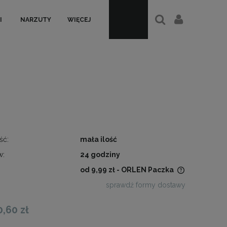
I
NARZUTY
WIĘCEJ
ść:
mała ilość
w:
24 godziny
od 9,99 zł
- ORLEN Paczka
sprawdź formy dostawy
Cena nie zawiera ewentualnych
kosztów płatności
0,60 zł