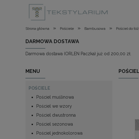
»
»
»
Strona główna
Pościele
Bambusowa
Pościel do ł
DARMOWA DOSTAWA
Darmowa dostawa (ORLEN Paczka) już od 200,00 zł.
MENU
POŚCIE
POŚCIELE
Pościel muślinowa
Pościel we wzory
Pościel dwustronna
Pościel sezonowa
Pościel jednokolorowa