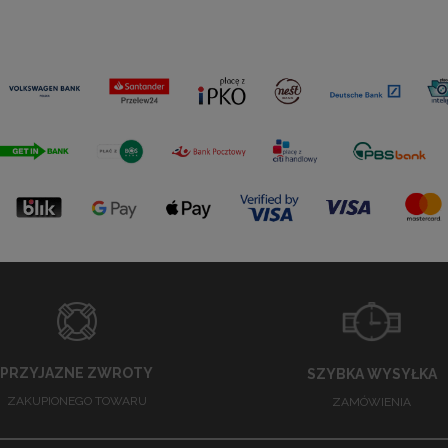
PRZYJAZNE ZWROTY
SZYBKA WYSYŁKA
ZAKUPIONEGO TOWARU
ZAMÓWIENIA