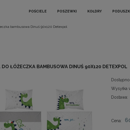
POŚCIELE
POSZEWKI
KOŁDRY
PODUSZK
óżeczka bambusowa Dinuś 90x120 Detexpol
L DO ŁÓŻECZKA BAMBUSOWA DINUŚ 90X120 DETEXPOL
Dostępno
Wysyłka 
Dostawa:
6
Cena: