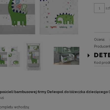
szt
Ocena:
Producent
Kod produ
pościeli bambusowej firmy Detexpol do łóżeczka dziecięcego (
uś
kompletu wchodzą: