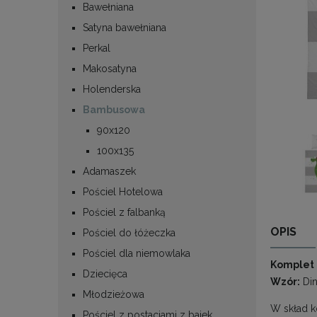
Bawełniana
Satyna bawełniana
Perkal
Makosatyna
Holenderska
Bambusowa
90x120
100x135
Adamaszek
Pościel Hotelowa
Pościel z falbanką
OPIS
Pościel do łóżeczka
Pościel dla niemowlaka
Komplet 
Dziecięca
Wzór:
Din
Młodzieżowa
W skład 
Pościel z postaciami z bajek