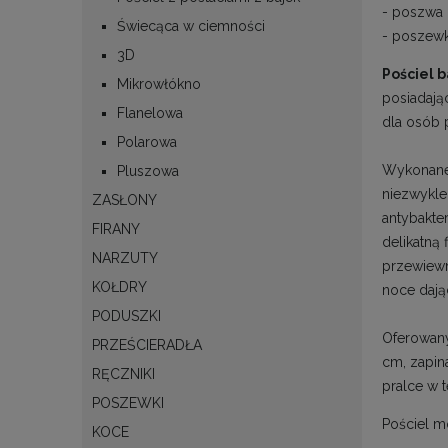
- poszwa 
Świecąca w ciemności
- poszew
3D
Pościel
Mikrowłókno
posiadają
Flanelowa
dla osób 
Polarowa
Wykonane 
Pluszowa
niezwykle
ZASŁONY
antybakte
FIRANY
delikatną 
NARZUTY
przewiewn
KOŁDRY
noce dają
PODUSZKI
Oferowany
PRZEŚCIERADŁA
cm, zapin
RĘCZNIKI
pralce w 
POSZEWKI
Pościel 
KOCE