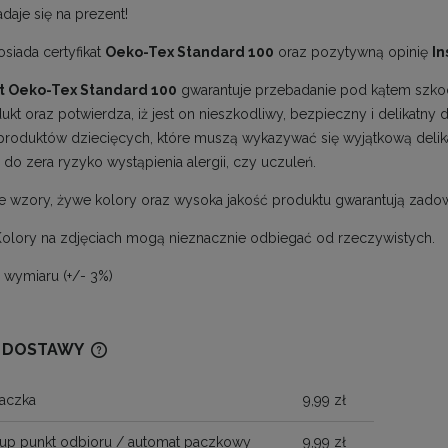
adaje się na prezent!
siada certyfikat
Oeko-Tex Standard 100
oraz pozytywną opinię
In
at Oeko-Tex Standard 100
gwarantuje przebadanie pod kątem szkod
ukt oraz potwierdza, iż jest on nieszkodliwy, bezpieczny i delikatny
roduktów dziecięcych, które muszą wykazywać się wyjątkową delik
 do zera ryzyko wystąpienia alergii, czy uczuleń.
e wzory, żywe kolory oraz wysoka jakość produktu gwarantują zadow
Kolory na zdjęciach mogą nieznacznie odbiegać od rzeczywistych.
a wymiaru (+/- 3%)
 DOSTAWY
aczka
9,99 zł
CENA NIE ZAWIERA EWENTUALNYCH
KOSZTÓW PŁATNOŚCI
up punkt odbioru / automat paczkowy
9,99 zł