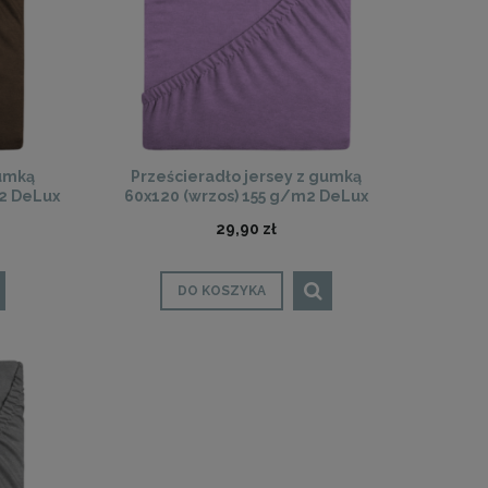
gumką
Prześcieradło jersey z gumką
m2 DeLux
60x120 (wrzos) 155 g/m2 DeLux
29,90 zł
DO KOSZYKA