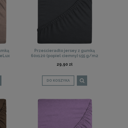
gumką
Prześcieradło jersey z gumką
DeLux
60x120 (popiel ciemny) 155 g/m2
DeLux
29,90 zł
DO KOSZYKA