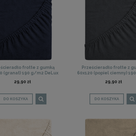
ścieradło frotte z gumką
Prześcieradło frotte z 
0 (granat) 190 g/m2 DeLux
60x120 (popiel ciemny) 19
DeLux
29,90 zł
29,90 zł
DO KOSZYKA
DO KOSZYKA