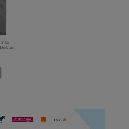
gumką
 DeLux