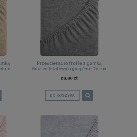
gumką
Prześcieradło frotte z gumką
DeLux
60x120 (stalowy) 190 g/m2 DeLux
29,90 zł
DO KOSZYKA