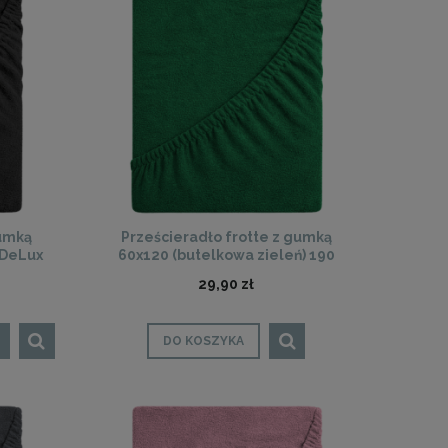
gumką
Prześcieradło frotte z gumką
 DeLux
60x120 (butelkowa zieleń) 190
g/m2 DeLux
29,90 zł
DO KOSZYKA