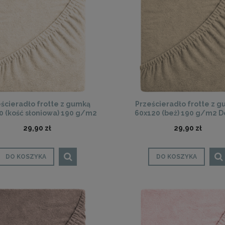
ścieradło frotte z gumką
Prześcieradło frotte z 
0 (kość słoniowa) 190 g/m2
60x120 (beż) 190 g/m2 
DeLux
29,90 zł
29,90 zł
DO KOSZYKA
DO KOSZYKA