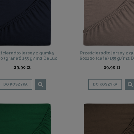
ścieradło jersey z gumką
Prześcieradło jersey z 
0 (granat) 155 g/m2 DeLux
60x120 (cafe) 155 g/m2 
29,90 zł
29,90 zł
DO KOSZYKA
DO KOSZYKA