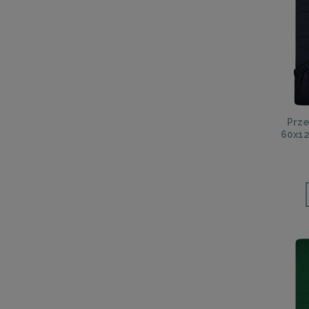
Prze
60x12