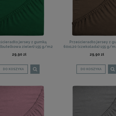
ścieradło jersey z gumką
Prześcieradło jersey z 
(butelkowa zieleń) 155 g/m2
60x120 (czekolada) 155 g/
DeLux
29,90 zł
29,90 zł
DO KOSZYKA
DO KOSZYKA