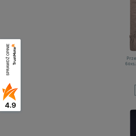
SPRAWDŹ OPINIE
Prze
60x1
4.9