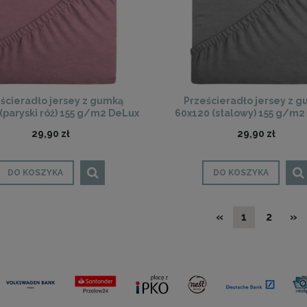
ścieradło jersey z gumką
Prześcieradło jersey z 
(paryski róż) 155 g/m2 DeLux
60x120 (stalowy) 155 g/m2
29,90 zł
29,90 zł
DO KOSZYKA
DO KOSZYKA
«
1
2
»