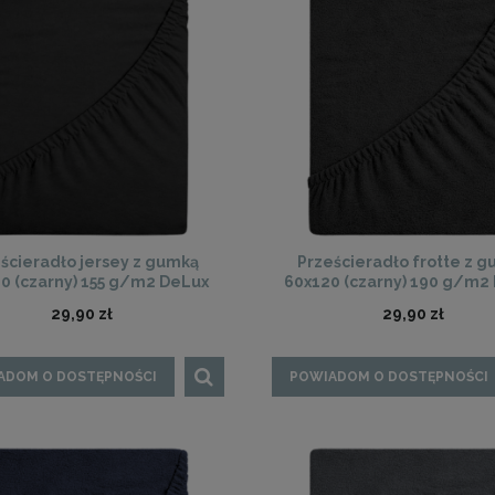
ścieradło jersey z gumką
Prześcieradło frotte z 
0 (czarny) 155 g/m2 DeLux
60x120 (czarny) 190 g/m2
29,90 zł
29,90 zł
ADOM O DOSTĘPNOŚCI
POWIADOM O DOSTĘPNOŚCI