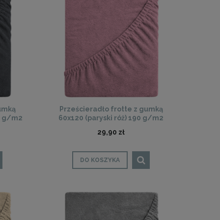
gumką
Prześcieradło frotte z gumką
0 g/m2
60x120 (paryski róż) 190 g/m2
DeLux
29,90 zł
DO KOSZYKA