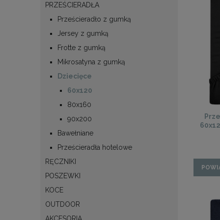
PRZEŚCIERADŁA
Prześcieradło z gumką
Jersey z gumką
Frotte z gumką
Mikrosatyna z gumką
Dziecięce
60x120
80x160
Prze
90x200
60x12
Bawełniane
Prześcieradła hotelowe
RĘCZNIKI
POWI
POSZEWKI
KOCE
OUTDOOR
AKCESORIA