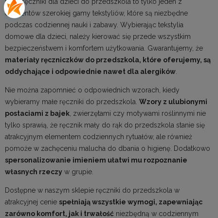
Małe ręczniki dla dzieci do przedszkola to tylko jeden z
elementów szerokiej gamy tekstyliów, które są niezbędne
podczas codziennej nauki i zabawy. Wybierając
tekstylia
domowe
dla dzieci, należy kierować się przede wszystkim
bezpieczeństwem i komfortem użytkowania. Gwarantujemy, że
materiały ręczniczków do przedszkola, które oferujemy, są
oddychające i odpowiednie nawet dla alergików
.
Nie można zapomnieć o odpowiednich wzorach, kiedy
wybieramy małe ręczniki do przedszkola.
Wzory z ulubionymi
postaciami z bajek
, zwierzętami czy motywami roślinnymi nie
tylko sprawią, że ręcznik mały do rąk do przedszkola stanie się
atrakcyjnym elementem codziennych rytuałów, ale również
pomoże w zachęceniu malucha do dbania o higienę. Dodatkowo
spersonalizowanie imieniem ułatwi mu rozpoznanie
własnych rzeczy
w grupie.
Dostępne w naszym sklepie
ręczniki
do przedszkola w
atrakcyjnej cenie
spełniają wszystkie wymogi, zapewniając
zarówno komfort, jak i trwałość
niezbędną w codziennym