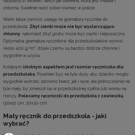
naturalnych włókien, takich jak bawełna, która jest miękka i
chłonna. Świetnie radzi sobie również w pralce.
Warto także zwrócić uwagę na gramaturę ręcznika do
przedszkola.
Zbyt cienki może nie być wystarczająco
chłonny
, natomiast zbyt gruby może być ciężki i nieporęczny.
Optymalna gramatura ręczników dla przedszkolaków wynosi
około 400 g/m², dzięki czemu są bardzo dobrze chłonne i
wygodne w użyciu.
Kolejnym
istotnym aspektem jest rozmiar ręczniczka dla
przedszkolaka
. Powinien być na tyle duży, aby dziecko mogło
wygodnie wytrzeć zarówno twarz, jak i ręce, ale jednocześnie na
tyle mały, by zmieścił się w przedszkolnej szafce lub worku na
rzeczy.
Polecamy ręczniczki do przedszkola z zawieszką
(30x50 cm, 30x30 cm).
Mały ręcznik do przedszkola - jaki
wybrać?