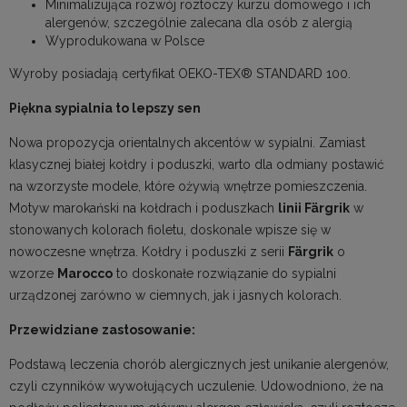
Minimalizująca rozwój roztoczy kurzu domowego i ich
alergenów, szczególnie zalecana dla osób z alergią
Wyprodukowana w Polsce
Wyroby posiadają certyfikat OEKO-TEX® STANDARD 100.
Piękna sypialnia to lepszy sen
Nowa propozycja orientalnych akcentów w sypialni. Zamiast
klasycznej białej kołdry i poduszki, warto dla odmiany postawić
na wzorzyste modele, które ożywią wnętrze pomieszczenia.
Motyw marokański na kołdrach i poduszkach
linii Färgrik
w
stonowanych kolorach fioletu, doskonale wpisze się w
nowoczesne wnętrza. Kołdry i poduszki z serii
Färgrik
o
wzorze
Marocco
to doskonałe rozwiązanie do sypialni
urządzonej zarówno w ciemnych, jak i jasnych kolorach.
Przewidziane zastosowanie:
Podstawą leczenia chorób alergicznych jest unikanie alergenów,
czyli czynników wywołujących uczulenie. Udowodniono, że na