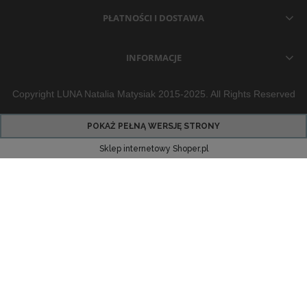
PŁATNOŚCI I DOSTAWA
INFORMACJE
Copyright LUNA Natalia Matysiak 2015-2025. All Rights Reserved
POKAŻ PEŁNĄ WERSJĘ STRONY
Sklep internetowy Shoper.pl