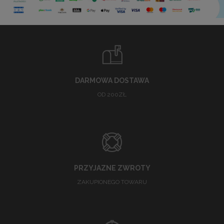
DARMOWA DOSTAWA
OD 200ZŁ
PRZYJAZNE ZWROTY
ZAKUPIONEGO TOWARU