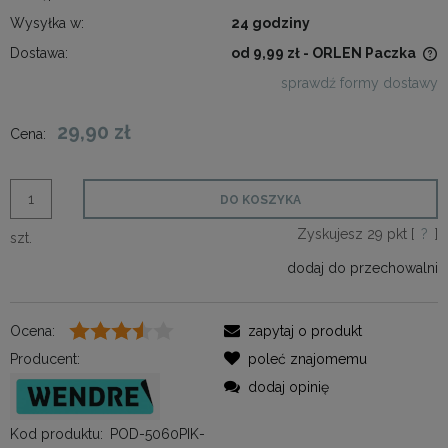
Wysyłka w:
24 godziny
Dostawa:
od 9,99 zł
- ORLEN Paczka
Cena nie zawiera ewentualnych kosztów płatności
sprawdź formy dostawy
29,90 zł
Cena:
DO KOSZYKA
Zyskujesz
29
pkt [
?
]
szt.
dodaj do przechowalni
Ocena:
zapytaj o produkt
Producent:
poleć znajomemu
dodaj opinię
Kod produktu:
POD-5060PIK-