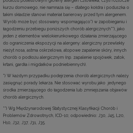
podłożu poliestrowym główny alergen człowieka, czyli roztocze
kurzu domowego, nie namnaża się – dlatego kołdra i poduszka o
takim składzie stanowi materiał barierowy przed tym alergenem.
Wyrób może być stosowany wspomagająco*) w zapobieganiu i
łagodzeniu przebiegu poniższych chorób alergicznych**), jako
jeden z elementów wielokierunkowego działania zmierzającego
do ograniczenia ekspozycji na alergeny: alergiczny przewlekły
nieżyt nosa, astma oskrzelowa, atopowe zapalenie skóry, innych
chorób o podłożu alergicznym (np. zapalenie spojówek, zatok,
krtani, gardła i migdałków podniebiennych).
*) W każdym przypadku podejrzenia chorób alergicznych należy
zasięgnąć porady lekarza. Nie stosować wyrobu jako jedynego
środka zmierzającego do łagodzenia lub zmniejszania objawów
chorób alergicznych.
**) Wg Międzynarodowej Statystycznej Klasyfikacji Chorób i
Problemów Zdrowotnych, ICD-10; odpowiednio: J30, J45, L20,
H10, J32, J37, J31, J35.