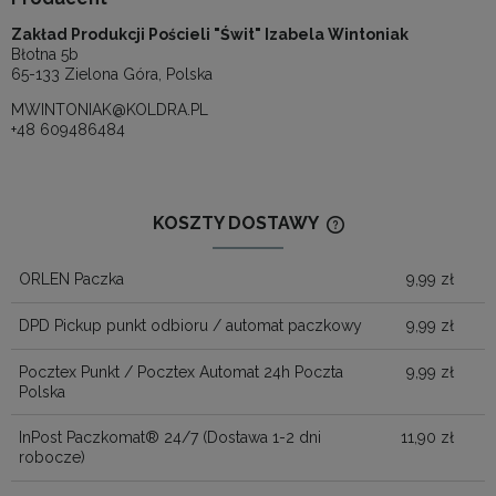
Zakład Produkcji Pościeli "Świt" Izabela Wintoniak
Błotna 5b
65-133 Zielona Góra, Polska
MWINTONIAK@KOLDRA.PL
+48 609486484
KOSZTY DOSTAWY
CENA NIE ZAWIERA
KOSZTÓW PŁATNOŚ
ORLEN Paczka
9,99 zł
DPD Pickup punkt odbioru / automat paczkowy
9,99 zł
Pocztex Punkt / Pocztex Automat 24h Poczta
9,99 zł
Polska
InPost Paczkomat® 24/7
(Dostawa 1-2 dni
11,90 zł
robocze)