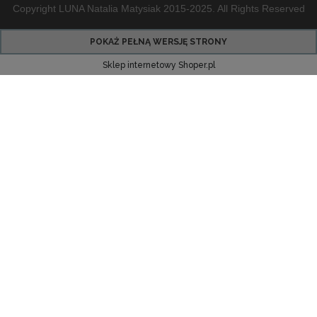
Copyright LUNA Natalia Matysiak 2015-2025. All Rights Reserved
POKAŻ PEŁNĄ WERSJĘ STRONY
Sklep internetowy Shoper.pl