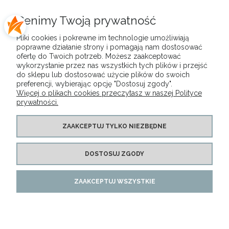
DOSKONAŁA
Cenimy Twoją prywatność
OBSŁUGA KLIENTA
Pliki cookies i pokrewne im technologie umożliwiają
poprawne działanie strony i pomagają nam dostosować
ofertę do Twoich potrzeb. Możesz zaakceptować
wykorzystanie przez nas wszystkich tych plików i przejść
do sklepu lub dostosować użycie plików do swoich
MENU
preferencji, wybierając opcję "Dostosuj zgody".
Więcej o plikach cookies przeczytasz w naszej Polityce
prywatności.
MOJE KONTO
ZAAKCEPTUJ TYLKO NIEZBĘDNE
PŁATNOŚCI I DOSTAWA
DOSTOSUJ ZGODY
INFORMACJE
ZAAKCEPTUJ WSZYSTKIE
Copyright LUNA Natalia Matysiak 2015-2025. All Rights Reserved
POKAŻ PEŁNĄ WERSJĘ STRONY