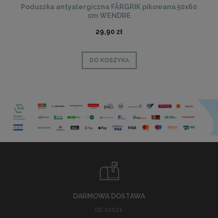
Poduszka antyalergiczna FÄRGRIK pikowana 50x60
cm WENDRE
29,90 zł
DO KOSZYKA
DARMOWA DOSTAWA
OD 200ZŁ