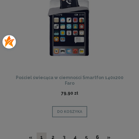
Pościel świecąca w ciemności Smartfon 140x200
Faro
79,90 zł
DO KOSZYKA
«
1
2
3
4
5
6
»