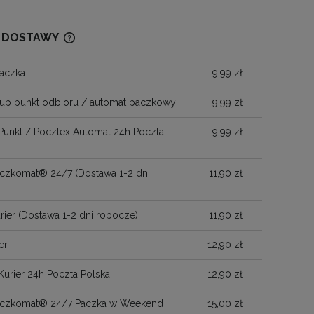
 DOSTAWY
aczka
9,99 zł
CENA NIE ZAWIERA EWENTUALNYCH
KOSZTÓW PŁATNOŚCI
up punkt odbioru / automat paczkowy
9,99 zł
Punkt / Pocztex Automat 24h Poczta
9,99 zł
Paczkomat® 24/7
(Dostawa 1-2 dni
11,90 zł
)
rier
(Dostawa 1-2 dni robocze)
11,90 zł
er
12,90 zł
Kurier 24h Poczta Polska
12,90 zł
Paczkomat® 24/7 Paczka w Weekend
15,00 zł