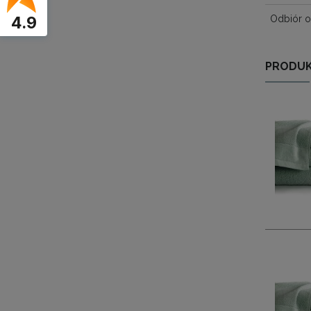
4.9
Odbiór o
PRODUK