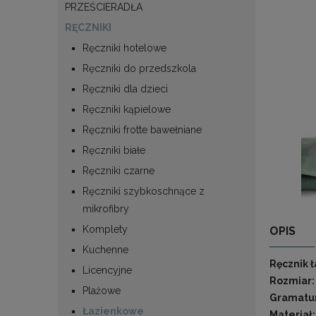
PRZEŚCIERADŁA
RĘCZNIKI
Ręczniki hotelowe
Ręczniki do przedszkola
Ręczniki dla dzieci
Ręczniki kąpielowe
Ręczniki frotte bawełniane
Ręczniki białe
Ręczniki czarne
Ręczniki szybkoschnące z
mikrofibry
Komplety
OPIS
Kuchenne
Ręcznik 
Licencyjne
Rozmiar:
Plażowe
Gramatu
Łazienkowe
Materiał: