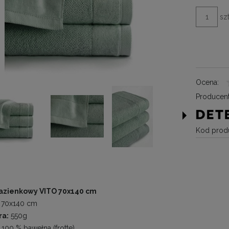
szt
Ocena:
Producent
Kod produ
łazienkowy VITO 70x140 cm
70x140 cm
ra:
550g
100 % bawełna (frotte)