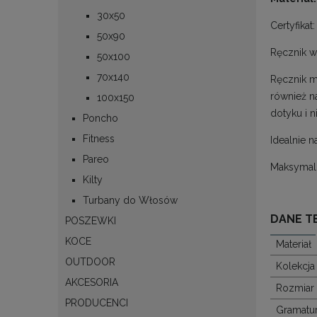
30x50
Certyfikat
50x90
Ręcznik w
50x100
70x140
Ręcznik m
również n
100x150
dotyku i 
Poncho
Fitness
Idealnie n
Pareo
Maksymaln
Kilty
Turbany do Włosów
DANE T
POSZEWKI
KOCE
Materiał
OUTDOOR
Kolekcja
AKCESORIA
Rozmiar
PRODUCENCI
Gramatu