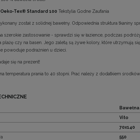
:
Oeko-Tex® Standard 100
Tekstylia Godne Zaufania
ykonany został z solidnej bawełny. Odpowiednia struktura tkaniny s
a szerokie zastosowanie - sprawdzi się w łazience, podczas podróży c
a plażę czy na basen. Jego zaletą są żywe kolory, które utrzymują s
nie powoduje podrażnień u dzieci.
adaje się na prezent!
a temperatura prania to 40 stopni. Prać należy z dodatkiem środkó
ECHNICZNE
Bawełna
Vito
70x140
ra
550