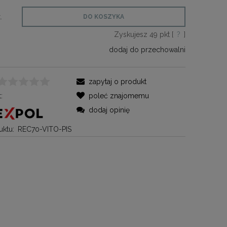
.
DO KOSZYKA
Zyskujesz
49
pkt [
?
]
dodaj do przechowalni
zapytaj o produkt
:
poleć znajomemu
dodaj opinię
ktu:
REC70-VITO-PIS