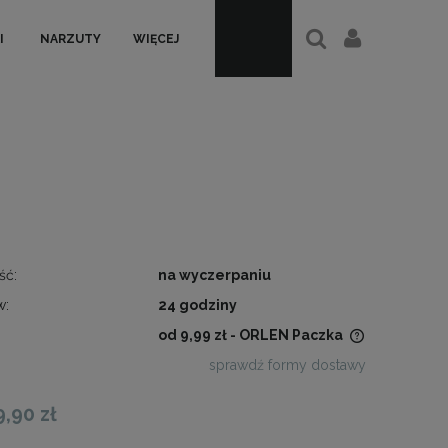
I
NARZUTY
WIĘCEJ
ść:
na wyczerpaniu
w:
24 godziny
od 9,99 zł
- ORLEN Paczka
sprawdź formy dostawy
Cena nie zawiera ewentualnych
kosztów płatności
9,90 zł