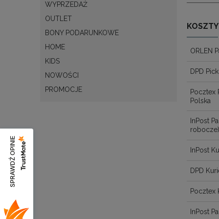
WYPRZEDAŻ
OUTLET
KOSZTY
BONY PODARUNKOWE
HOME
ORLEN P
KIDS
DPD Pick
NOWOŚCI
PROMOCJE
Pocztex 
Polska
InPost 
robocze
SPRAWDŹ OPINIE
InPost Ku
DPD Kuri
Pocztex 
InPost 