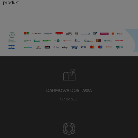
produkt.
DARMOWA DOSTAWA
OD 200ZŁ