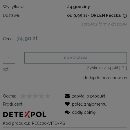
Wysyłka w:
24 godziny
Dostawa:
od 9,99 zł
- ORLEN Paczka
Cena nie zawiera ewentualnych kosztów płatności
sprawdź formy dostawy
74,90 zł
Cena:
DO KOSZYKA
Zyskujesz
74
pkt [
?
]
szt.
dodaj do przechowalni
Ocena:
zapytaj o produkt
Producent:
poleć znajomemu
dodaj opinię
Kod produktu:
REC100-VITO-PIS