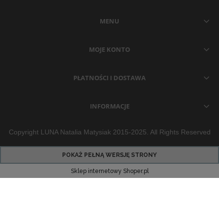
MENU
MOJE KONTO
PŁATNOŚCI I DOSTAWA
INFORMACJE
Copyright LUNA Natalia Matysiak 2015-2025. All Rights Reserved
POKAŻ PEŁNĄ WERSJĘ STRONY
Sklep internetowy Shoper.pl