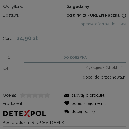
Wysyłka w:
24 godziny
Dostawa:
od 9,99 zł
- ORLEN Paczka
Cena nie zawiera ewentualnych kosztów płatności
sprawdź formy dostawy
24,90 zł
Cena:
DO KOSZYKA
Zyskujesz
24
pkt [
?
]
szt.
dodaj do przechowalni
Ocena:
zapytaj o produkt
Producent:
poleć znajomemu
dodaj opinię
Kod produktu:
REC50-VITO-PER