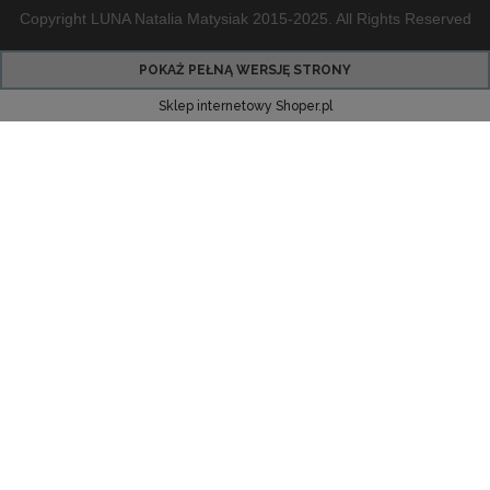
Copyright LUNA Natalia Matysiak 2015-2025. All Rights Reserved
POKAŻ PEŁNĄ WERSJĘ STRONY
Sklep internetowy Shoper.pl