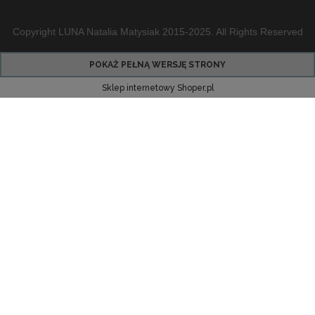
Copyright LUNA Natalia Matysiak 2015-2025. All Rights Reserved
POKAŻ PEŁNĄ WERSJĘ STRONY
Sklep internetowy Shoper.pl