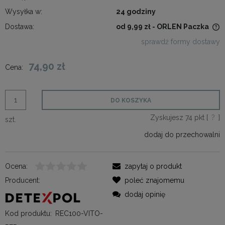
Wysyłka w:
24 godziny
Dostawa:
od 9,99 zł
- ORLEN Paczka
Cena nie zawiera ewentualnych kosztów płatności
sprawdź formy dostawy
74,90 zł
Cena:
DO KOSZYKA
Zyskujesz
74
pkt [
?
]
szt.
dodaj do przechowalni
Ocena:
zapytaj o produkt
Producent:
poleć znajomemu
dodaj opinię
Kod produktu:
REC100-VITO-