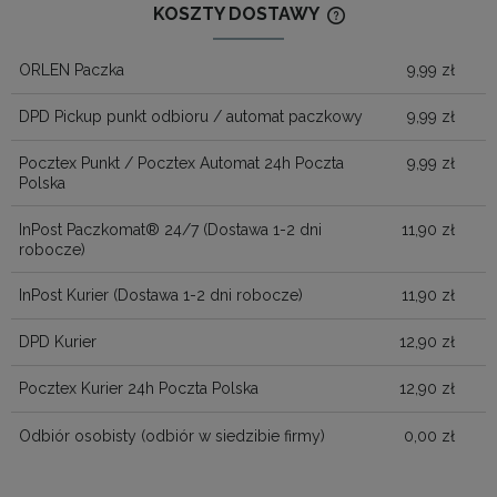
KOSZTY DOSTAWY
CENA NIE ZAWIERA
KOSZTÓW PŁATNOŚ
ORLEN Paczka
9,99 zł
DPD Pickup punkt odbioru / automat paczkowy
9,99 zł
Pocztex Punkt / Pocztex Automat 24h Poczta
9,99 zł
Polska
InPost Paczkomat® 24/7
(Dostawa 1-2 dni
11,90 zł
robocze)
InPost Kurier
(Dostawa 1-2 dni robocze)
11,90 zł
DPD Kurier
12,90 zł
Pocztex Kurier 24h Poczta Polska
12,90 zł
Odbiór osobisty
(odbiór w siedzibie firmy)
0,00 zł