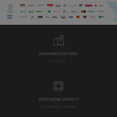
DARMOWA DOSTAWA
OD 200ZŁ
PRZYJAZNE ZWROTY
ZAKUPIONEGO TOWARU