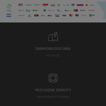
DARMOWA DOSTAWA
OD 200ZŁ
PRZYJAZNE ZWROTY
ZAKUPIONEGO TOWARU