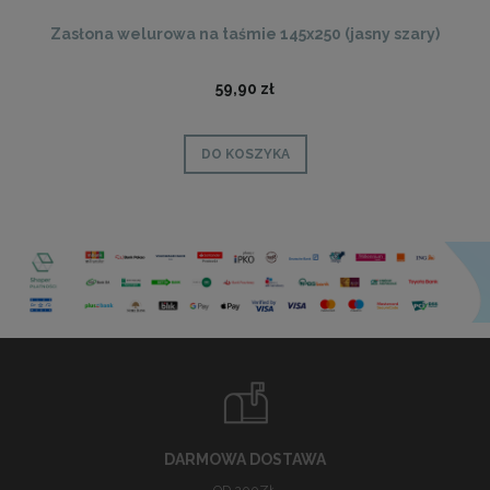
Zasłona welurowa na taśmie 145x250 (jasny szary)
59,90 zł
DO KOSZYKA
DARMOWA DOSTAWA
OD 200ZŁ