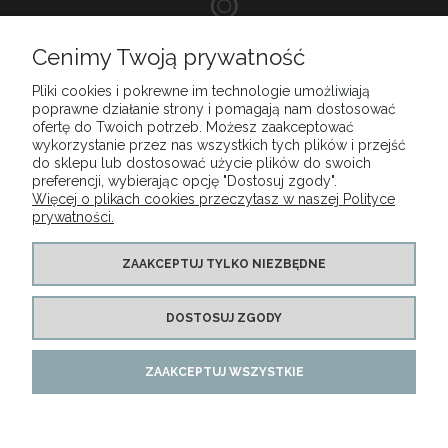
DOSKONAŁA
Cenimy Twoją prywatność
OBSŁUGA KLIENTA
Pliki cookies i pokrewne im technologie umożliwiają
poprawne działanie strony i pomagają nam dostosować
ofertę do Twoich potrzeb. Możesz zaakceptować
wykorzystanie przez nas wszystkich tych plików i przejść
do sklepu lub dostosować użycie plików do swoich
MENU
preferencji, wybierając opcję "Dostosuj zgody".
Więcej o plikach cookies przeczytasz w naszej Polityce
prywatności.
MOJE KONTO
ZAAKCEPTUJ TYLKO NIEZBĘDNE
PŁATNOŚCI I DOSTAWA
DOSTOSUJ ZGODY
INFORMACJE
ZAAKCEPTUJ WSZYSTKIE
Copyright LUNA Natalia Matysiak 2015-2025. All Rights Reserved
POKAŻ PEŁNĄ WERSJĘ STRONY