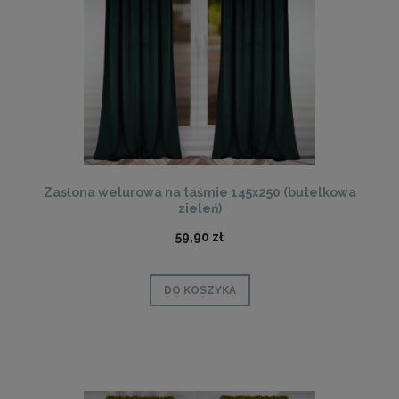
Zasłona welurowa na taśmie 145x250 (butelkowa
zieleń)
59,90 zł
DO KOSZYKA