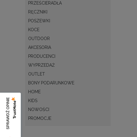
PRZEŚCIERADŁA
RĘCZNIKI
POSZEWKI
KOCE
OUTDOOR
AKCESORIA
PRODUCENCI
WYPRZEDAŻ
OUTLET
BONY PODARUNKOWE
HOME
SPRAWDŹ OPINIE
KIDS
NOWOŚCI
PROMOCJE