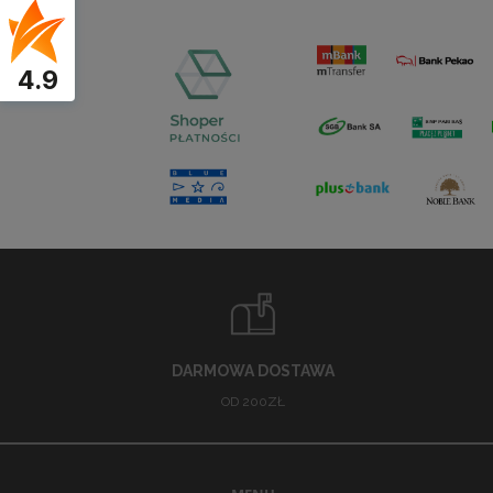
4.9
DARMOWA DOSTAWA
OD 200ZŁ