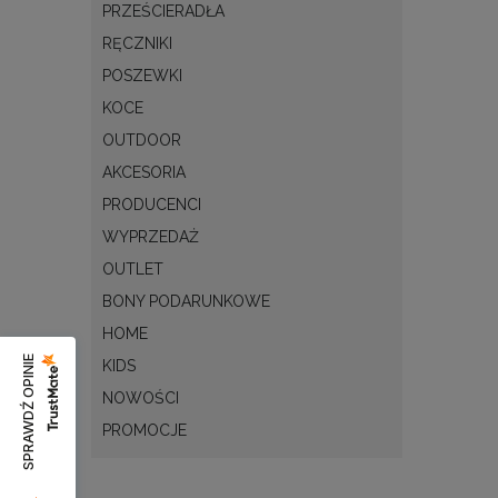
PRZEŚCIERADŁA
RĘCZNIKI
POSZEWKI
KOCE
OUTDOOR
AKCESORIA
PRODUCENCI
WYPRZEDAŻ
OUTLET
BONY PODARUNKOWE
HOME
SPRAWDŹ OPINIE
KIDS
NOWOŚCI
PROMOCJE