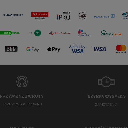
PRZYJAZNE ZWROTY
SZYBKA WYSYŁKA
ZAKUPIONEGO TOWARU
ZAMÓWIENIA