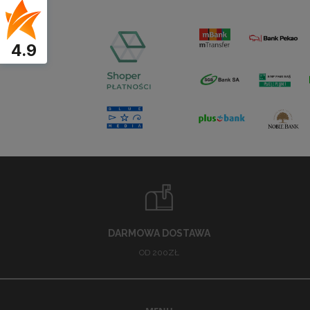
4.9
DARMOWA DOSTAWA
OD 200ZŁ