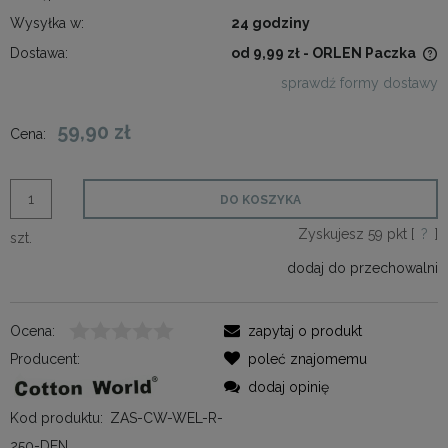
Wysyłka w:
24 godziny
Dostawa:
od 9,99 zł
- ORLEN Paczka
Cena nie zawiera ewentualnych kosztów płatności
sprawdź formy dostawy
59,90 zł
Cena:
DO KOSZYKA
Zyskujesz
59
pkt [
?
]
szt.
dodaj do przechowalni
Ocena:
zapytaj o produkt
Producent:
poleć znajomemu
dodaj opinię
Kod produktu:
ZAS-CW-WEL-R-
250-DEN