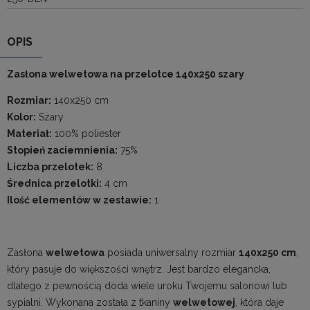
OPIS
Zasłona welwetowa na przelotce 140x250 szary
Rozmiar:
140x250 cm
Kolor:
Szary
Materiał:
100% poliester
Stopień zaciemnienia:
75%
Liczba przelotek:
8
Średnica przelotki:
4 cm
Ilość elementów w zestawie:
1
Zasłona
welwetowa
posiada uniwersalny rozmiar
140x250 cm
,
który pasuje do większości wnętrz. Jest bardzo elegancka,
dlatego z pewnością doda wiele uroku Twojemu salonowi lub
sypialni. Wykonana została z tkaniny
welwetowej
, która daje