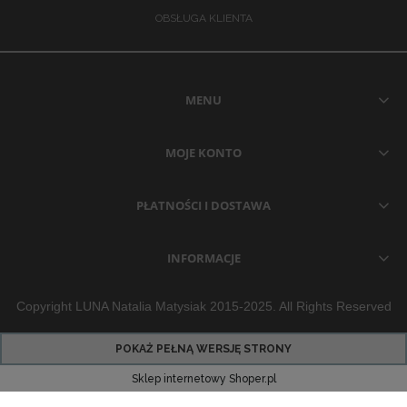
OBSŁUGA KLIENTA
MENU
MOJE KONTO
PŁATNOŚCI I DOSTAWA
INFORMACJE
Copyright LUNA Natalia Matysiak 2015-2025. All Rights Reserved
POKAŻ PEŁNĄ WERSJĘ STRONY
Sklep internetowy Shoper.pl