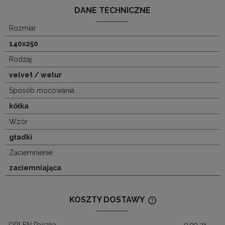
DANE TECHNICZNE
Rozmiar
140x250
Rodzaj
velvet / welur
Sposób mocowania
kółka
Wzór
gładki
Zaciemnienie
zaciemniająca
KOSZTY DOSTAWY
CENA NIE ZAWIERA
KOSZTÓW PŁATNOŚ
ORLEN Paczka
9,99 zł