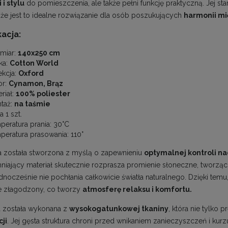
 i stylu
do pomieszczenia, ale także pełni funkcję praktyczną. Jej s
, że jest to idealne rozwiązanie dla osób poszukujących
harmonii mi
acja:
miar:
140x250 cm
ka:
Cotton World
ekcja:
Oxford
or:
Cynamon, Brąz
riał:
100% poliester
taż:
na taśmie
 1 szt.
peratura prania: 30°C
peratura prasowania: 110°
a została stworzona z myślą o zapewnieniu
optymalnej kontroli nad
iający materiał skutecznie rozprasza promienie słoneczne, tworząc de
ednocześnie nie pochłania całkowicie światła naturalnego. Dzięki temu,
e złagodzony, co tworzy
atmosferę relaksu i komfortu.
a została wykonana z
wysokogatunkowej tkaniny
, która nie tylko p
ji
. Jej gęsta struktura chroni przed wnikaniem zanieczyszczeń i kur