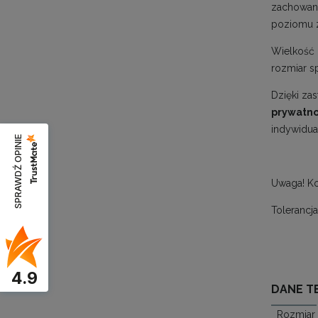
zachowan
poziomu z
Wielkość 
rozmiar sp
Dzięki za
prywatno
indywidua
SPRAWDŹ OPINIE
Uwaga! Ko
Tolerancj
4.9
DANE T
Rozmiar