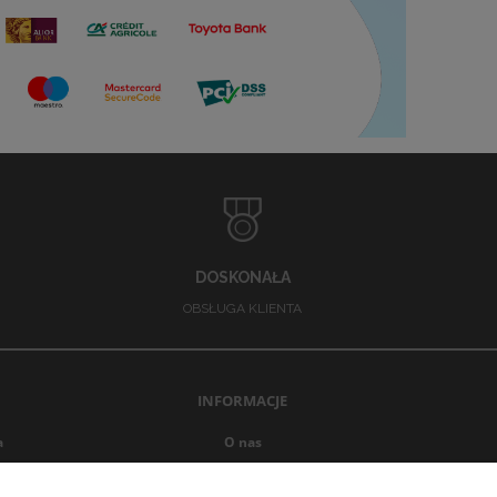
DOSKONAŁA
OBSŁUGA KLIENTA
INFORMACJE
a
O nas
Opinie Trustmate
Blog