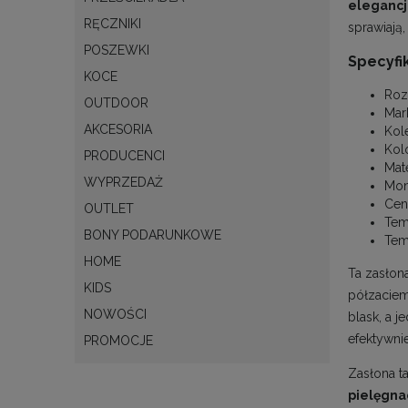
elegancji
RĘCZNIKI
sprawiają
POSZEWKI
Specyfik
KOCE
Roz
OUTDOOR
Mar
AKCESORIA
Kol
Kol
PRODUCENCI
Mate
WYPRZEDAŻ
Mon
Cena
OUTLET
Tem
BONY PODARUNKOWE
Tem
HOME
Ta zasłon
KIDS
półzaciemn
NOWOŚCI
blask, a j
efektywni
PROMOCJE
Zasłona t
pielęgnac