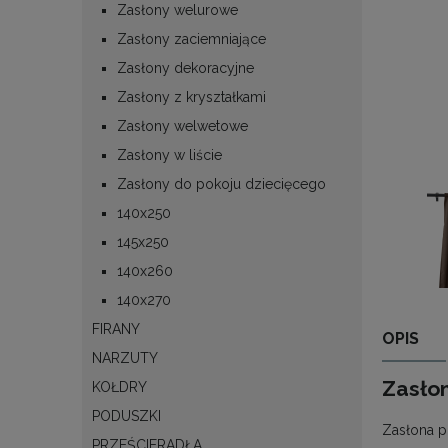
Zasłony welurowe
Zasłony zaciemniające
Zasłony dekoracyjne
Zasłony z kryształkami
Zasłony welwetowe
Zasłony w liście
Zasłony do pokoju dziecięcego
140x250
145x250
140x260
140x270
FIRANY
OPIS
NARZUTY
Zasło
KOŁDRY
PODUSZKI
Zasłona p
PRZEŚCIERADŁA