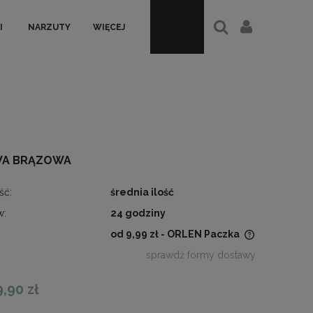
I
NARZUTY
WIĘCEJ
OWA BRĄZOWA
ść:
średnia ilość
w:
24 godziny
od 9,99 zł
- ORLEN Paczka
sprawdź formy dostawy
Cena nie zawiera ewentualnych
kosztów płatności
9,90 zł