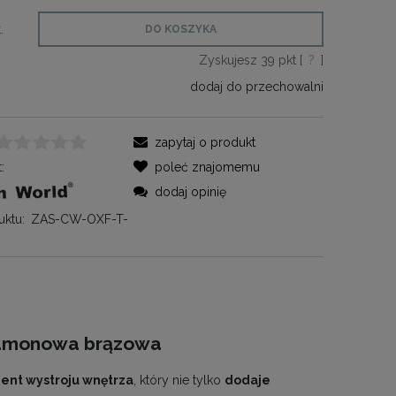
.
DO KOSZYKA
Zyskujesz
39
pkt [
?
]
dodaj do przechowalni
zapytaj o produkt
:
poleć znajomemu
dodaj opinię
ktu:
ZAS-CW-OXF-T-
ynamonowa brązowa
ent wystroju wnętrza
, który nie tylko
dodaje