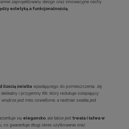
tarannie zaprojektowany design oraz innowacyjne cechy
ędzy estetyką a funkcjonalnością
.
 ilością światła
wpadającego do pomieszczenia. Jej
likatny i przyjemny filtr, który redukuje oślepiający
 wnętrze jest miło oświetlone, a nadmiar światła jest
rezentuje się
elegancko
, ale także jest
trwała i łatwa w
zu, co gwarantuje długi okres użytkowania oraz