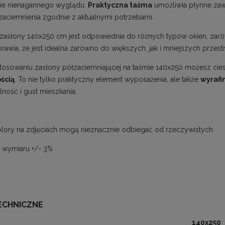
ie nienagannego wyglądu.
Praktyczna taśma
umożliwia płynne zawi
aciemnienia zgodnie z aktualnymi potrzebami.
zasłony 140x250 cm jest odpowiednia do różnych typów okien, zarówno 
rawia, że jest idealna zarówno do większych, jak i mniejszych przest
stosowaniu zasłony półzaciemniającej na taśmie 140x250 możesz cie
ścią
. To nie tylko praktyczny element wyposażenia, ale także
wyrafi
lność i gust mieszkania.
lory na zdjęciach mogą nieznacznie odbiegać od rzeczywistych
a wymiaru +/- 3%
ECHNICZNE
140x250