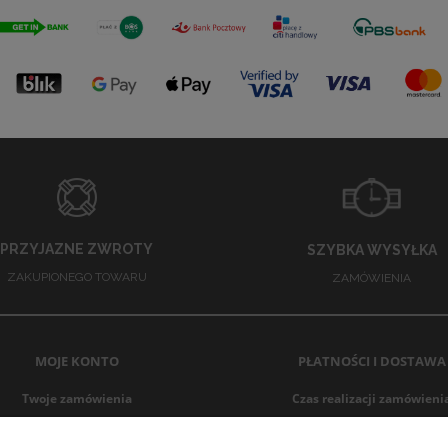
PRZYJAZNE ZWROTY
SZYBKA WYSYŁKA
ZAKUPIONEGO TOWARU
ZAMÓWIENIA
MOJE KONTO
PŁATNOŚCI I DOSTAWA
Twoje zamówienia
Czas realizacji zamówieni
Ustawienia konta
Czas i koszt dostawy
Przechowalnia
Formy płatności