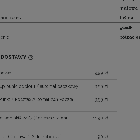
matowa
mocowania
taśma
gładki
enie
półzacie
 DOSTAWY
aczka
9,99 zł
CENA NIE ZAWIERA EWENTUALNYCH
KOSZTÓW PŁATNOŚCI
up punkt odbioru / automat paczkowy
9,99 zł
Punkt / Pocztex Automat 24h Poczta
9,99 zł
Paczkomat® 24/7
(Dostawa 1-2 dni
11,90 zł
)
rier
(Dostawa 1-2 dni robocze)
11,90 zł