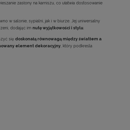
eszanie zasłony na karniszu, co ułatwia dostosowanie
w salonie, sypialni, jak i w biurze. Jej uniwersalny
rzeni, dodając im
nutę wyjątkowości i stylu
.
szyć się
doskonałą równowagą między światłem a
nowany element dekoracyjny
, który podkreśla