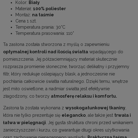
Kolor:
Biały
Materiał:
100% poliester
Montaż:
na taśmie
Cena 1 szt.
Temperatura prania: 30°C
Temperatura prasowania: 110°
Ta zasłona została stworzona z myślą o zapewnieniu
optymalnej kontroli nad ilością światła
wpadającego do
pomieszczenia. Jej półzaciemniający materiał skutecznie
rozprasza promienie słoneczne, tworząc delikatny i przyjemny
filtr, który redukuje oślepiający blask, a jednocześnie nie
pochłania całkowicie światła naturalnego. Dzięki temu, wnętrze
jest miło oświetlone, a nadmiar światła jest efektywnie
złagodzony, co tworzy
atmosferę relaksu i komfortu.
Zasłona ta została wykonana z
wysokogatunkowej tkaniny
,
która nie tylko prezentuje się
elegancko
, ale także jest
trwała i
łatwa w pielęgnacji
. Jej gęsta struktura chroni przed wnikaniem
zanieczyszczeń i kurzu, co gwarantuje długi okres użytkowania
oraz zachowanie nienagannego wyglądu.
Praktyczna taśma