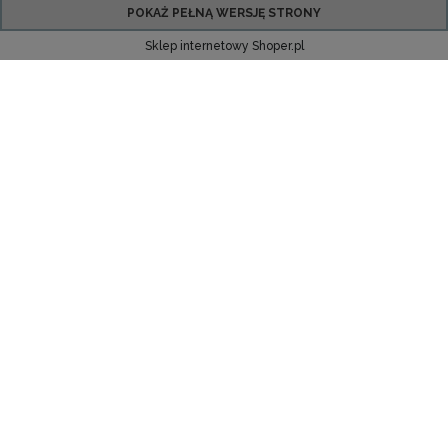
POKAŻ PEŁNĄ WERSJĘ STRONY
Sklep internetowy Shoper.pl