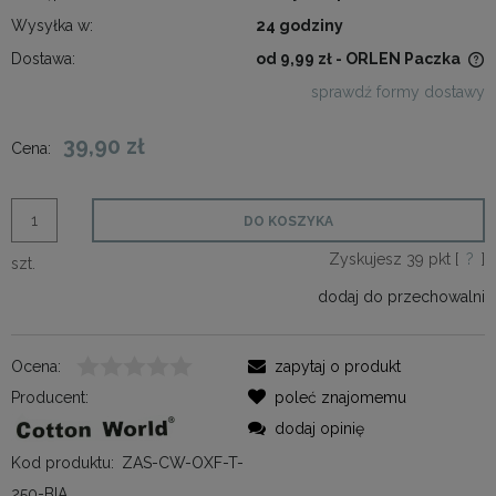
Wysyłka w:
24 godziny
Dostawa:
od 9,99 zł
- ORLEN Paczka
Cena nie zawiera ewentualnych kosztów płatności
sprawdź formy dostawy
39,90 zł
Cena:
DO KOSZYKA
Zyskujesz
39
pkt [
?
]
szt.
dodaj do przechowalni
Ocena:
zapytaj o produkt
Producent:
poleć znajomemu
dodaj opinię
Kod produktu:
ZAS-CW-OXF-T-
250-BIA