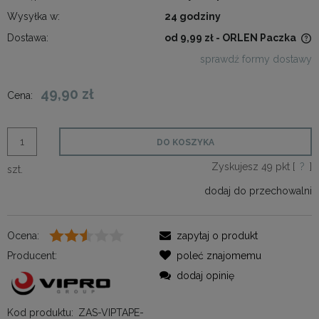
Wysyłka w:
24 godziny
Dostawa:
od 9,99 zł
- ORLEN Paczka
Cena nie zawiera ewentualnych kosztów płatności
sprawdź formy dostawy
49,90 zł
Cena:
DO KOSZYKA
Zyskujesz
49
pkt [
?
]
szt.
dodaj do przechowalni
Ocena:
zapytaj o produkt
Producent:
poleć znajomemu
dodaj opinię
Kod produktu:
ZAS-VIPTAPE-