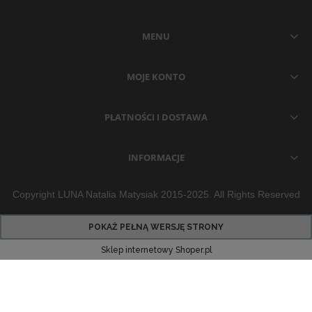
MENU
MOJE KONTO
PŁATNOŚCI I DOSTAWA
INFORMACJE
Copyright LUNA Natalia Matysiak 2015-2025. All Rights Reserved
POKAŻ PEŁNĄ WERSJĘ STRONY
Sklep internetowy Shoper.pl