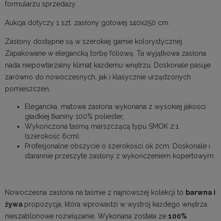
formularzu sprzedaży.
Aukcja dotyczy 1 szt. zasłony gotowej 140x250 cm.
Zasłony dostępne są w szerokiej gamie kolorystycznej.
Zapakowane w elegancką torbę foliową. Ta wyjątkowa zasłona
nada niepowtarzalny klimat każdemu wnętrzu. Doskonale pasuje
zarówno do nowoczesnych, jak i klasycznie urządzonych
pomieszczeń.
Elegancka, matowa zasłona wykonana z wysokiej jakości
gładkiej tkaniny 100% poliester,
Wykończona taśmą marszczącą typu SMOK 2:1
(szerokość 6cm).
Profesjonalne obszycie o szerokości ok 2cm. Doskonale i
starannie przeszyte zasłony z wykończeniem kopertowym.
Nowoczesna zasłona na taśmie z najnowszej kolekcji to
barwna i
żywa
propozycja, która wprowadzi w wystrój każdego wnętrza
nieszablonowe rozwiązanie. Wykonana została ze
100%