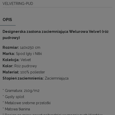
VELVETRING-PUD
OPIS
Designerska zasłona zaciemniająca
Welurowa
Velvet (róż
pudrowy)
Rozmiar:
140x250 cm
Marka:
Spod Igły i Nitki
Kolekcja:
Velvet
Kolor:
Róż pudrowy
Materiał:
100% poliester
Stopień zaciemnienia:
Zaciemniająca
* Gramatura: 210g/m2
* Gęsty splot
* Metalowe srebrne przelotki
* Matowa tkanina