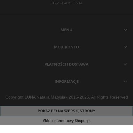
OBSŁUGA KLIENTA
MENU
MOJE KONTO
PŁATNOŚCI I DOSTAWA
INFORMACJE
Copyright LUNA Natalia Matysiak 2015-2025. All Rights Reserved
POKAŻ PEŁNĄ WERSJĘ STRONY
Sklep internetowy Shoper.pl