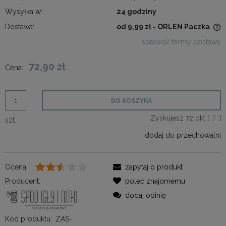
Wysyłka w:
24 godziny
Dostawa:
od 9,99 zł
- ORLEN Paczka
Cena nie zawiera ewentualnych kosztów płatności
sprawdź formy dostawy
72,90 zł
Cena:
DO KOSZYKA
Zyskujesz
72
pkt [
?
]
szt.
dodaj do przechowalni
Ocena:
zapytaj o produkt
Producent:
poleć znajomemu
dodaj opinię
Kod produktu:
ZAS-