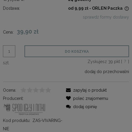
Dostawa:
od 9,99 zł
- ORLEN Paczka
Cena nie zawiera ewentualnych kosztów płatności
sprawdź formy dostawy
39,90 zł
Cena:
DO KOSZYKA
Zyskujesz
39
pkt [
?
]
szt.
dodaj do przechowalni
Ocena:
zapytaj o produkt
Producent:
poleć znajomemu
dodaj opinię
Kod produktu:
ZAS-VIVARING-
NIE