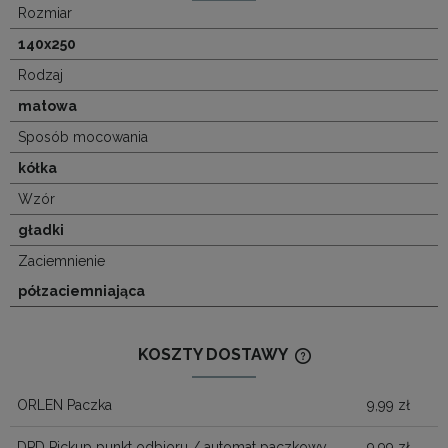
Rozmiar
140x250
Rodzaj
matowa
Sposób mocowania
kółka
Wzór
gładki
Zaciemnienie
półzaciemniająca
KOSZTY DOSTAWY
CENA NIE ZAWIERA
KOSZTÓW PŁATNOŚ
ORLEN Paczka
9,99 zł
DPD Pickup punkt odbioru / automat paczkowy
9,99 zł