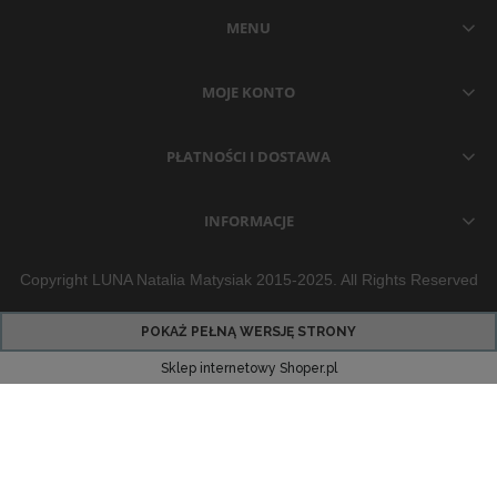
MENU
MOJE KONTO
PŁATNOŚCI I DOSTAWA
INFORMACJE
Copyright LUNA Natalia Matysiak 2015-2025. All Rights Reserved
POKAŻ PEŁNĄ WERSJĘ STRONY
Sklep internetowy Shoper.pl