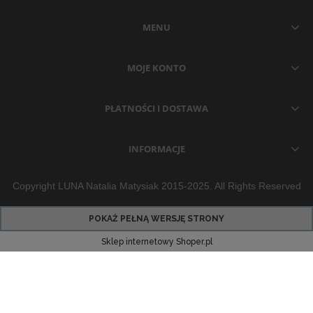
MENU
MOJE KONTO
PŁATNOŚCI I DOSTAWA
INFORMACJE
Copyright LUNA Natalia Matysiak 2015-2025. All Rights Reserved
POKAŻ PEŁNĄ WERSJĘ STRONY
Sklep internetowy Shoper.pl