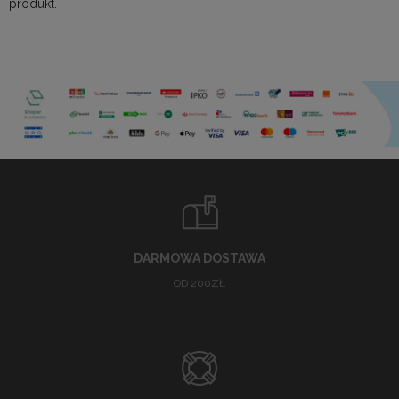
produkt.
DARMOWA DOSTAWA
OD 200ZŁ