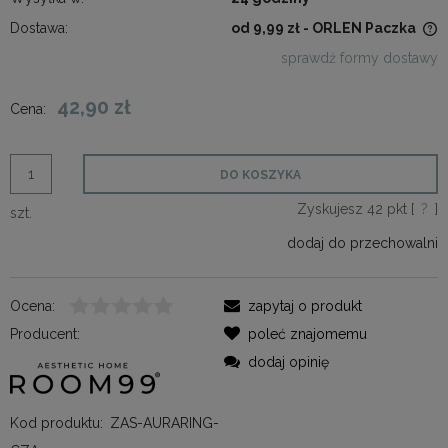
Dostawa:
od 9,99 zł
- ORLEN Paczka
Cena nie zawiera ewentualnych kosztów płatności
sprawdź formy dostawy
42,90 zł
Cena:
DO KOSZYKA
Zyskujesz
42
pkt [
?
]
szt.
dodaj do przechowalni
Ocena:
zapytaj o produkt
Producent:
poleć znajomemu
dodaj opinię
Kod produktu:
ZAS-AURARING-