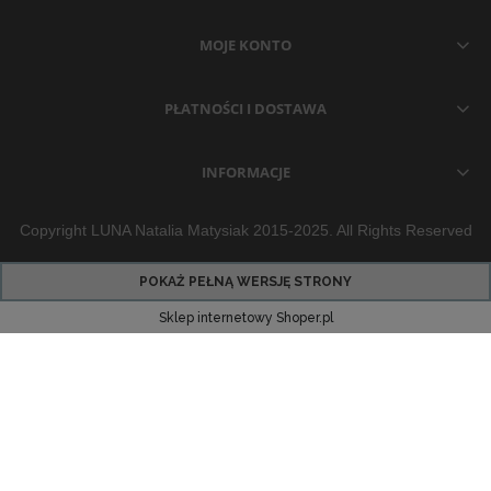
MOJE KONTO
PŁATNOŚCI I DOSTAWA
INFORMACJE
Copyright LUNA Natalia Matysiak 2015-2025. All Rights Reserved
POKAŻ PEŁNĄ WERSJĘ STRONY
Sklep internetowy Shoper.pl