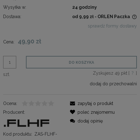
Wysyłka w:
24 godziny
Dostawa:
od 9,99 zł
- ORLEN Paczka
Cena nie zawiera ewentualnych kosztów płatności
sprawdź formy dostawy
49,90 zł
Cena:
DO KOSZYKA
Zyskujesz
49
pkt [
?
]
szt.
dodaj do przechowalni
Ocena:
zapytaj o produkt
Producent:
poleć znajomemu
dodaj opinię
Kod produktu:
ZAS-FLHF-