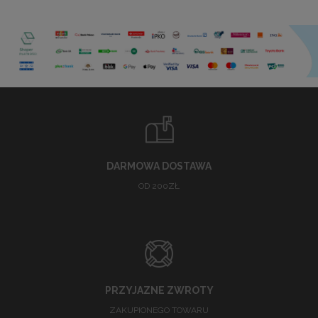
DARMOWA DOSTAWA
OD 200ZŁ
PRZYJAZNE ZWROTY
ZAKUPIONEGO TOWARU