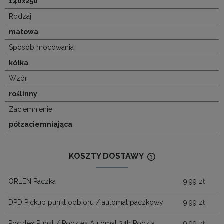
140x250
Rodzaj
matowa
Sposób mocowania
kółka
Wzór
roślinny
Zaciemnienie
półzaciemniająca
KOSZTY DOSTAWY
CENA NIE ZAWIERA
KOSZTÓW PŁATNOŚ
ORLEN Paczka
9,99 zł
DPD Pickup punkt odbioru / automat paczkowy
9,99 zł
Pocztex Punkt / Pocztex Automat 24h Poczta
9,99 zł