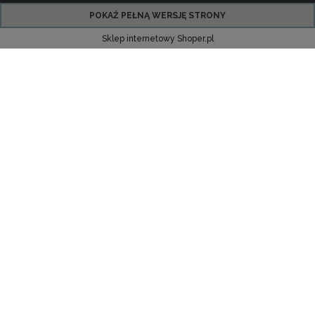
POKAŻ PEŁNĄ WERSJĘ STRONY
Sklep internetowy Shoper.pl