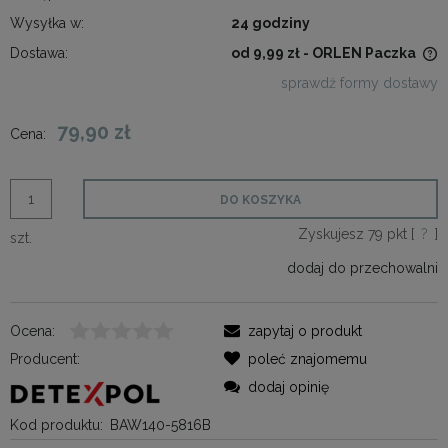
Wysyłka w:
24 godziny
Dostawa:
od 9,99 zł
- ORLEN Paczka
Cena nie zawiera ewentualnych kosztów płatności
sprawdź formy dostawy
79,90 zł
Cena:
DO KOSZYKA
Zyskujesz
79
pkt [
?
]
szt.
dodaj do przechowalni
Ocena:
zapytaj o produkt
Producent:
poleć znajomemu
dodaj opinię
Kod produktu:
BAW140-5816B