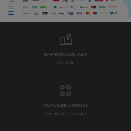
DARMOWA DOSTAWA
OD 200ZŁ
PRZYJAZNE ZWROTY
ZAKUPIONEGO TOWARU