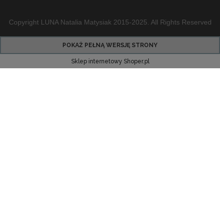
Copyright LUNA Natalia Matysiak 2015-2025. All Rights Reserved
POKAŻ PEŁNĄ WERSJĘ STRONY
Sklep internetowy Shoper.pl