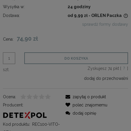
Wysyłka w:
24 godziny
Dostawa:
od 9,99 zł
- ORLEN Paczka
Cena nie zawiera ewentualnych kosztów płatności
sprawdź formy dostawy
74,90 zł
Cena:
DO KOSZYKA
Zyskujesz
74
pkt [
?
]
szt.
dodaj do przechowalni
Ocena:
zapytaj o produkt
Producent:
poleć znajomemu
dodaj opinię
Kod produktu:
REC100-VITO-