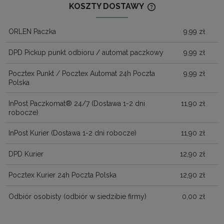
KOSZTY DOSTAWY
CENA NIE ZAWIERA
KOSZTÓW PŁATNOŚ
ORLEN Paczka
9,99 zł
DPD Pickup punkt odbioru / automat paczkowy
9,99 zł
Pocztex Punkt / Pocztex Automat 24h Poczta
9,99 zł
Polska
InPost Paczkomat® 24/7
(Dostawa 1-2 dni
11,90 zł
robocze)
InPost Kurier
(Dostawa 1-2 dni robocze)
11,90 zł
DPD Kurier
12,90 zł
Pocztex Kurier 24h Poczta Polska
12,90 zł
Odbiór osobisty
(odbiór w siedzibie firmy)
0,00 zł