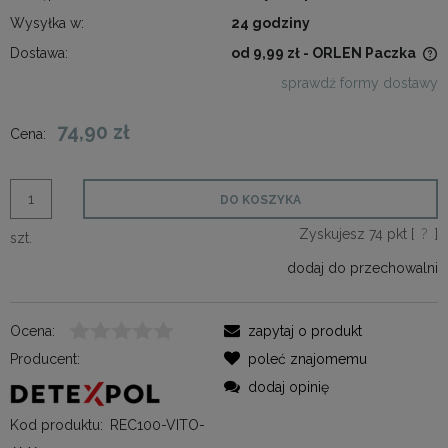
Wysyłka w:
24 godziny
Dostawa:
od 9,99 zł
- ORLEN Paczka
Cena nie zawiera ewentualnych kosztów płatności
sprawdź formy dostawy
74,90 zł
Cena:
DO KOSZYKA
Zyskujesz
74
pkt [
?
]
szt.
dodaj do przechowalni
Ocena:
zapytaj o produkt
Producent:
poleć znajomemu
dodaj opinię
Kod produktu:
REC100-VITO-