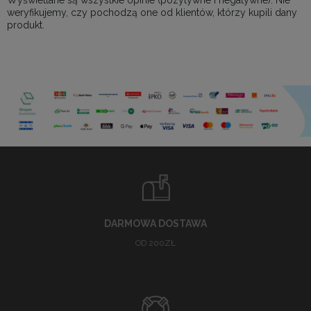
Wyświetlane są wszystkie opinie (pozytywne i negatywne). Nie
weryfikujemy, czy pochodzą one od klientów, którzy kupili dany
produkt.
DARMOWA DOSTAWA
OD 200ZŁ