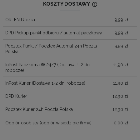
KOSZTY DOSTAWY
CENA NIE ZAWIERA
KOSZTÓW PŁATNOŚ
ORLEN Paczka
9,99 zł
DPD Pickup punkt odbioru / automat paczkowy
9,99 zł
Pocztex Punkt / Pocztex Automat 24h Poczta
9,99 zł
Polska
InPost Paczkomat® 24/7
(Dostawa 1-2 dni
11,90 zł
robocze)
InPost Kurier
(Dostawa 1-2 dni robocze)
11,90 zł
DPD Kurier
12,90 zł
Pocztex Kurier 24h Poczta Polska
12,90 zł
Odbiór osobisty
(odbiór w siedzibie firmy)
0,00 zł