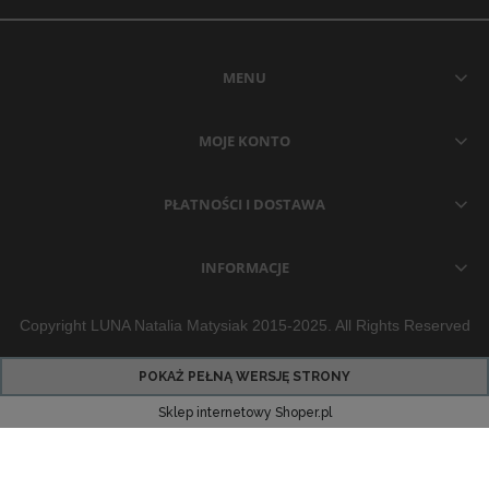
MENU
MOJE KONTO
PŁATNOŚCI I DOSTAWA
INFORMACJE
Copyright LUNA Natalia Matysiak 2015-2025. All Rights Reserved
POKAŻ PEŁNĄ WERSJĘ STRONY
Sklep internetowy Shoper.pl