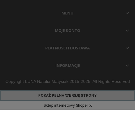
MENU
MOJE KONTO
PŁATNOŚCI I DOSTAWA
INFORMACJE
Copyright LUNA Natalia Matysiak 2015-2025. All Rights Reserved
POKAŻ PEŁNĄ WERSJĘ STRONY
Sklep internetowy Shoper.pl