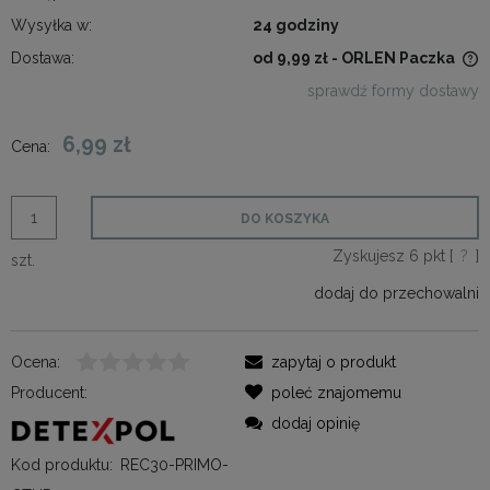
Wysyłka w:
24 godziny
Dostawa:
od 9,99 zł
- ORLEN Paczka
Cena nie zawiera ewentualnych kosztów płatności
sprawdź formy dostawy
6,99 zł
Cena:
DO KOSZYKA
Zyskujesz
6
pkt [
?
]
szt.
dodaj do przechowalni
Ocena:
zapytaj o produkt
Producent:
poleć znajomemu
dodaj opinię
Kod produktu:
REC30-PRIMO-