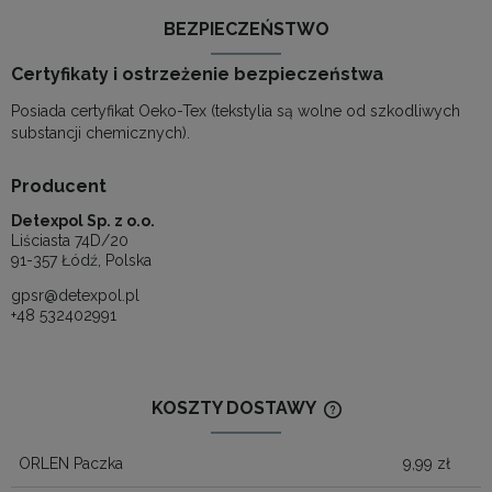
BEZPIECZEŃSTWO
Certyfikaty i ostrzeżenie bezpieczeństwa
Posiada certyfikat Oeko-Tex (tekstylia są wolne od szkodliwych
substancji chemicznych).
Producent
Detexpol Sp. z o.o.
Liściasta 74D/20
91-357 Łódź, Polska
gpsr@detexpol.pl
+48 532402991
KOSZTY DOSTAWY
CENA NIE ZAWIERA
KOSZTÓW PŁATNOŚ
ORLEN Paczka
9,99 zł