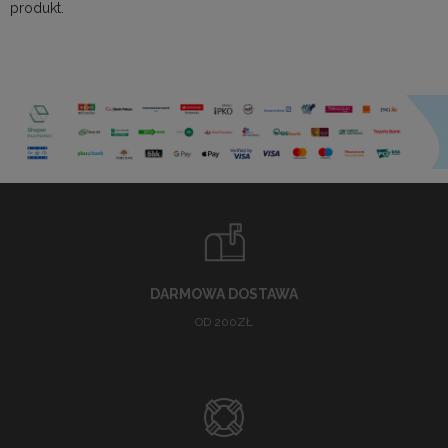
produkt.
DARMOWA DOSTAWA
OD 200ZŁ