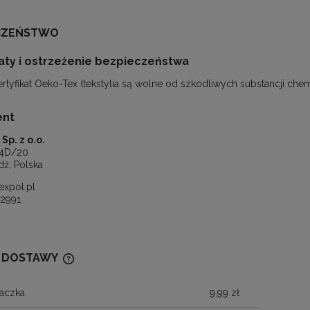
CZEŃSTWO
katy i ostrzeżenie bezpieczeństwa
ertyfikat Oeko-Tex (tekstylia są wolne od szkodliwych substancji che
ent
Sp. z o.o.
 74D/20
dź, Polska
xpol.pl
02991
 DOSTAWY
aczka
9,99 zł
CENA NIE ZAWIERA EWENTUALNYCH
KOSZTÓW PŁATNOŚCI