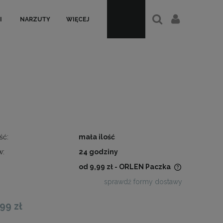
I
NARZUTY
WIĘCEJ
ść:
mała ilość
w:
24 godziny
od 9,99 zł
- ORLEN Paczka
sprawdź formy dostawy
Cena nie zawiera ewentualnych
kosztów płatności
,99 zł