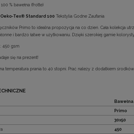
100 % bawełna (frotte)
:
Oeko-Tex® Standard 100
Tekstylia Godne Zaufania
ręczników Primo to idealna propozycja na co dzień. Cała kolekcja utr
łonne i bardzo łatwe w użytkowaniu. Dzięki szerokiej gamie kolorysty
: 450 gsm
adaje się na prezent!
a temperatura prania to 40 stopni. Prać należy z dodatkiem środkó
ECHNICZNE
Bawełna
Primo
30x50
ra
450