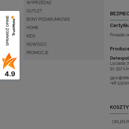
WYPRZEDAŻ
OUTLET
BEZPIE
SPRAWDŹ OPINIE
BONY PODARUNKOWE
Certyfi
HOME
Posiada c
KIDS
NOWOŚCI
Produc
PROMOCJE
Detexpol 
Liściasta
91-357 Łó
4.9
gpsr@dete
+48 5324
KOSZTY
ORLEN P