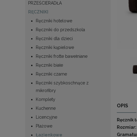
PRZEŚCIERADŁA
RĘCZNIKI
Ręczniki hotelowe
Ręczniki do przedszkola
Ręczniki dla dzieci
Ręczniki kąpielowe
Ręczniki frotte bawełniane
Ręczniki białe
Ręczniki czarne
Ręczniki szybkoschnące z
mikrofibry
Komplety
OPIS
Kuchenne
Licencyjne
Ręcznik 
Plażowe
Rozmiar:
Gramatu
Łazienkowe