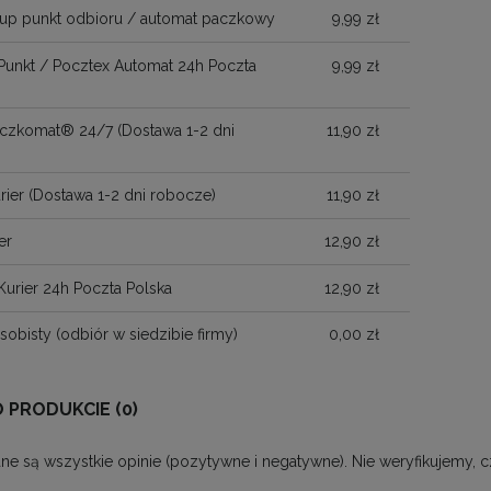
up punkt odbioru / automat paczkowy
9,99 zł
Punkt / Pocztex Automat 24h Poczta
9,99 zł
Paczkomat® 24/7
(Dostawa 1-2 dni
11,90 zł
)
rier
(Dostawa 1-2 dni robocze)
11,90 zł
er
12,90 zł
Kurier 24h Poczta Polska
12,90 zł
sobisty
(odbiór w siedzibie firmy)
0,00 zł
O PRODUKCIE (0)
ne są wszystkie opinie (pozytywne i negatywne). Nie weryfikujemy, c