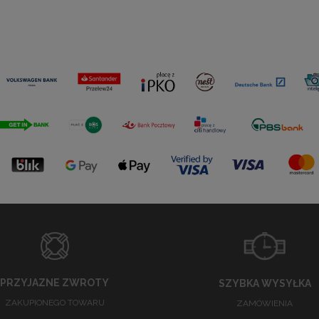
PRZYJAZNE ZWROTY
SZYBKA WYSYŁKA
ZAKUPIONEGO TOWARU
ZAMÓWIENIA