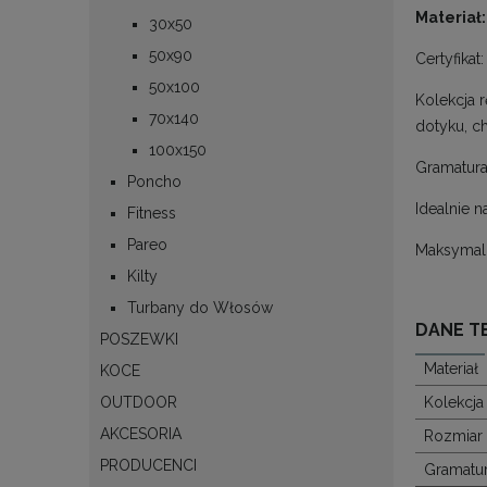
Materiał:
30x50
50x90
Certyfikat
50x100
Kolekcja 
70x140
dotyku, ch
100x150
Gramatura
Poncho
Idealnie n
Fitness
Pareo
Maksymaln
Kilty
Turbany do Włosów
DANE T
POSZEWKI
Materiał
KOCE
OUTDOOR
Kolekcja
AKCESORIA
Rozmiar
PRODUCENCI
Gramatu