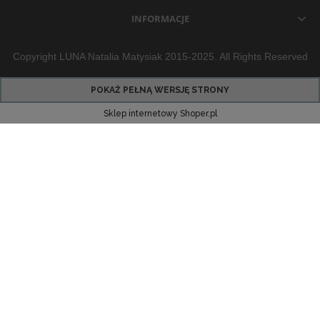
INFORMACJE
Copyright LUNA Natalia Matysiak 2015-2025. All Rights Reserved
POKAŻ PEŁNĄ WERSJĘ STRONY
Sklep internetowy Shoper.pl