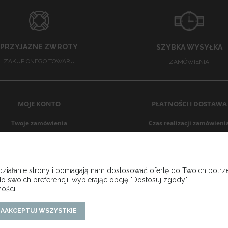
PRZYJAZNE ZWROTY
SZYBKA WYSYŁKA
ZAKUPIONEGO TOWARU
ZAMÓWIENIA
MOJE KONTO
PŁATNOŚCI I DOSTAWA
Twoje zamówienia
Czas realizacji zamówieni
Ustawienia konta
Czas i koszt dostawy
Przechowalnia
Formy płatności
 działanie strony i pomagają nam dostosować ofertę do Twoich pot
o swoich preferencji, wybierając opcję "Dostosuj zgody".
ości.
AAKCEPTUJ WSZYSTKIE