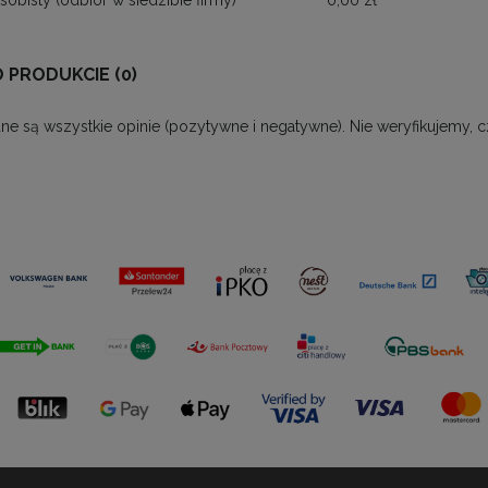
sobisty
(odbiór w siedzibie firmy)
0,00 zł
O PRODUKCIE (0)
ne są wszystkie opinie (pozytywne i negatywne). Nie weryfikujemy, c