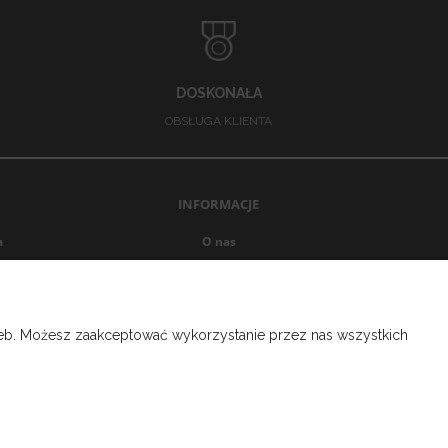
DOSKONAŁA
OBSŁUGA KLIENTA
INFORMACJE
a
O nas
Opinie Trustmate
Blog
Ustawienia plików cookies
rzeb. Możesz zaakceptować wykorzystanie przez nas wszystkich
Kontakt
Regulamin
Polityka prywatności
Zwroty i reklamacje
Program lojalnościowy