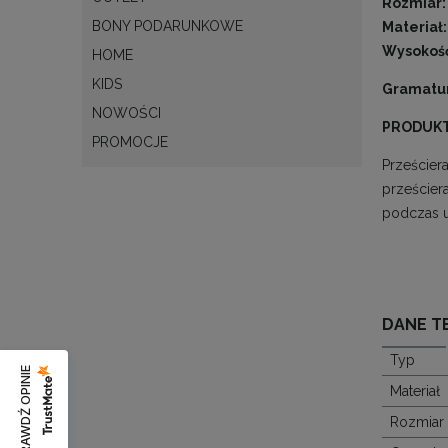
Rozmiar:
BONY PODARUNKOWE
Materiał:
Wysokość
HOME
KIDS
Gramatu
NOWOŚCI
PRODUKT
PROMOCJE
Prześcier
prześcier
podczas u
DANE T
Typ
SPRAWDŹ OPINIE
Materiał
Rozmiar