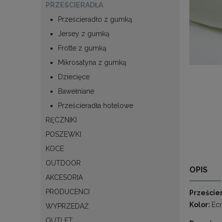
PRZEŚCIERADŁA
Prześcieradło z gumką
Jersey z gumką
Frotte z gumką
Mikrosatyna z gumką
Dziecięce
Bawełniane
Prześcieradła hotelowe
RĘCZNIKI
POSZEWKI
KOCE
OUTDOOR
OPIS
AKCESORIA
PRODUCENCI
Przeście
Kolor:
Ec
WYPRZEDAŻ
OUTLET