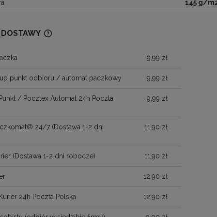
ra
145 g/m
 DOSTAWY
aczka
9,99 zł
CENA NIE ZAWIERA EWENTUALNYCH
KOSZTÓW PŁATNOŚCI
up punkt odbioru / automat paczkowy
9,99 zł
Punkt / Pocztex Automat 24h Poczta
9,99 zł
Paczkomat® 24/7
(Dostawa 1-2 dni
11,90 zł
)
rier
(Dostawa 1-2 dni robocze)
11,90 zł
er
12,90 zł
Kurier 24h Poczta Polska
12,90 zł