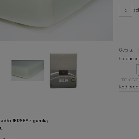
szt
Ocena:
Producent
Kod produ
radło JERSEY z gumką
ru