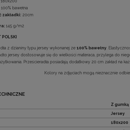
180x200
100% bawełna
 zakładki:
20cm
ra:
145 g/m2
 POLSKI
adła z dzianiny typu jersey wykonanej ze
100% bawełny
. Elastyczno
adło jersey dostosowuje się do wielkości materaca, przylega do nieg
żytkowania. Prześcieradła posiadają dodatkowy 20 cm zakład na k
Kolory na zdjęciach mogą nieznacznie odbie
ECHNICZNE
Z gumką
Jersey
180x200