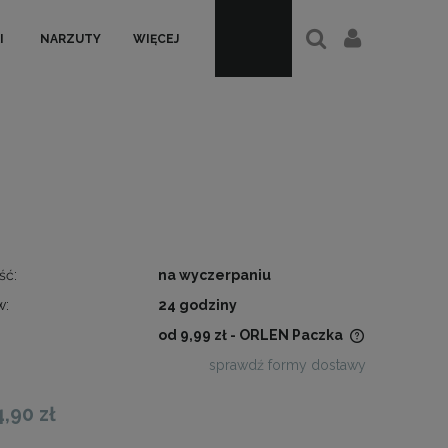
I
NARZUTY
WIĘCEJ
ść:
na wyczerpaniu
w:
24 godziny
od 9,99 zł
- ORLEN Paczka
sprawdź formy dostawy
Cena nie zawiera ewentualnych
kosztów płatności
4,90 zł