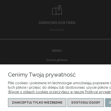
DARMOWA DOSTAWA
OD 200ZŁ
MENU
Strona główna
Promocje
Nowości
Cenimy Twoją prywatność
Producenci
Pliki cookies i pokrewne im technologie umożliwiają poprawne
Outlet
tych plików i przejść do sklepu lub dostosować użycie plików d
Wyprzedaż
Więcej o plikach cookies przeczytasz w naszej Polityce prywatn
ZAAKCEPTUJ TYLKO NIEZBĘDNE
DOSTOSUJ ZGODY
Z