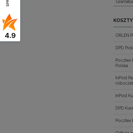
Gramatu
KOSZTY
4.9
ORLEN P
DPD Pick
Pocztex 
Polska
InPost 
robocze
InPost Ku
DPD Kuri
Pocztex 