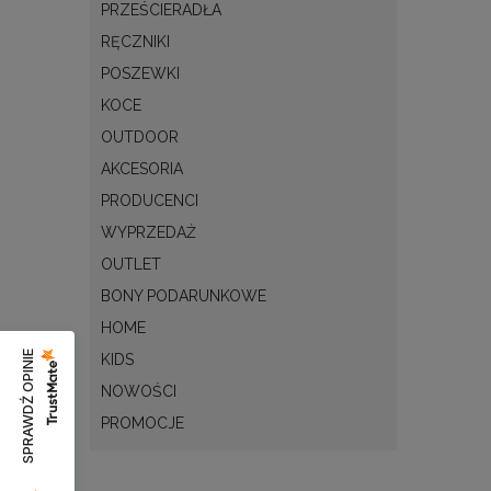
PRZEŚCIERADŁA
RĘCZNIKI
POSZEWKI
KOCE
OUTDOOR
AKCESORIA
PRODUCENCI
WYPRZEDAŻ
OUTLET
BONY PODARUNKOWE
HOME
SPRAWDŹ OPINIE
KIDS
NOWOŚCI
PROMOCJE