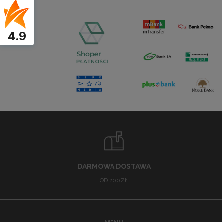
4.9
DARMOWA DOSTAWA
OD 200ZŁ
MENU