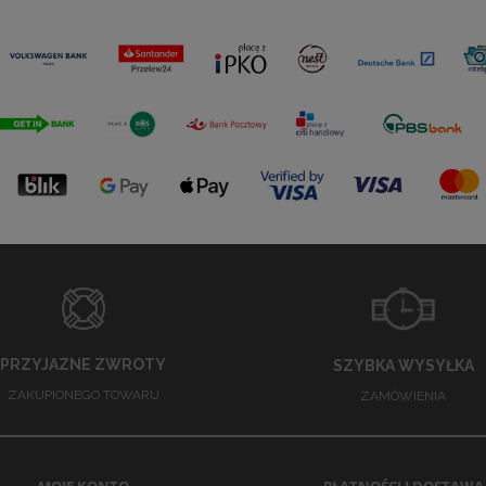
PRZYJAZNE ZWROTY
SZYBKA WYSYŁKA
ZAKUPIONEGO TOWARU
ZAMÓWIENIA
MOJE KONTO
PŁATNOŚCI I DOSTAWA