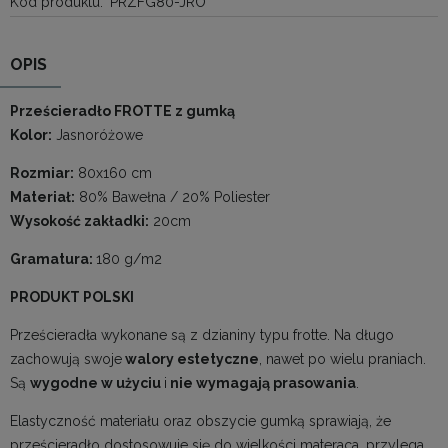
Kod produktu:
PRZFG80-JRO
OPIS
Prześcieradło FROTTE z gumką
Kolor:
Jasnoróżowe
Rozmiar:
80x160 cm
Materiał:
80% Bawełna / 20% Poliester
Wysokość zakładki:
20cm
Gramatura:
180 g/m2
PRODUKT POLSKI
Prześcieradła wykonane są z dzianiny typu frotte. Na długo
zachowują swoje
walory estetyczne
, nawet po wielu praniach.
Są
wygodne w użyciu
i
nie wymagają prasowania
.
Elastyczność materiału oraz obszycie gumką sprawiają, że
prześcieradło dostosowuje się do wielkości materaca, przylega