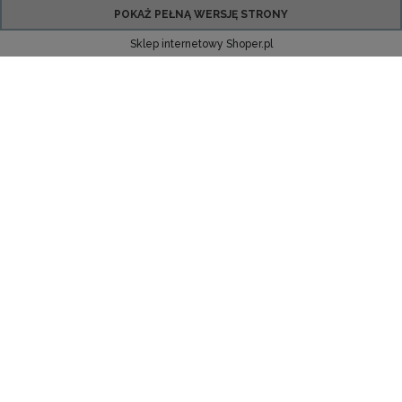
POKAŻ PEŁNĄ WERSJĘ STRONY
Sklep internetowy Shoper.pl