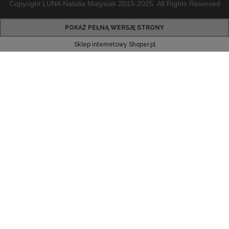
Copyright LUNA Natalia Matysiak 2015-2025. All Rights Reserved
POKAŻ PEŁNĄ WERSJĘ STRONY
Sklep internetowy Shoper.pl