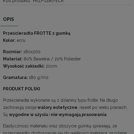
Kod produktu:
PRZFG180-ECR
OPIS
Prześcieradło FROTTE z gumką
Kolor:
ecru
Rozmiar:
180x200
Materiał:
80% Bawełna / 20% Poliester
Wysokość zakładki:
20cm
Gramatura:
180 g/m2
PRODUKT POLSKI
Prześcieradła wykonane są z dzianiny typu frotte. Na długo
zachowują swoje
walory estetyczne
, nawet po wielu praniach.
Są
wygodne w użyciu
i
nie wymagają prasowania
.
Elastyczność materiału oraz obszycie gumką sprawiają, że
prześcieradło dostosowuje się do wielkości materaca, przylega