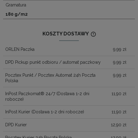
Gramatura
180 g/m2
KOSZTY DOSTAWY
CENA NIE ZAWIERA
KOSZTÓW PŁATNOŚ
ORLEN Paczka
9,99 zł
DPD Pickup punkt odbioru / automat paczkowy
9,99 zł
Pocztex Punkt / Pocztex Automat 24h Poczta
9,99 zł
Polska
InPost Paczkomat® 24/7
(Dostawa 1-2 dni
11,90 zł
robocze)
InPost Kurier
(Dostawa 1-2 dni robocze)
11,90 zł
DPD Kurier
12,90 zł
Pocztex Kurier 24h Poczta Polska
12,90 zł