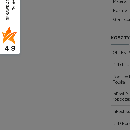
SPRAWDŹ OPINIE
Materiał
Rozmiar
Gramatu
KOSZTY
4.9
ORLEN P
DPD Pick
Pocztex 
Polska
InPost 
robocze
InPost Ku
DPD Kuri