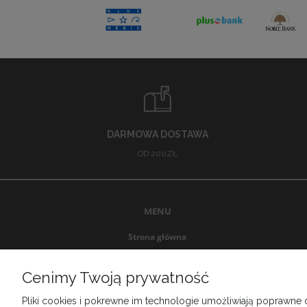
DARMOWA DOSTAWA
OD 200ZŁ
MENU
Strona główna
Promocje
Nowości
Cenimy Twoją prywatność
Producenci
Pliki cookies i pokrewne im technologie umożliwiają poprawne
Outlet