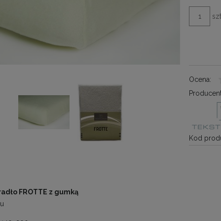
szt
Ocena:
Producent
Kod produ
radło FROTTE z gumką
ru