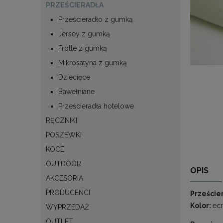
PRZEŚCIERADŁA
Prześcieradło z gumką
Jersey z gumką
Frotte z gumką
Mikrosatyna z gumką
Dziecięce
Bawełniane
Prześcieradła hotelowe
RĘCZNIKI
POSZEWKI
KOCE
OUTDOOR
OPIS
AKCESORIA
PRODUCENCI
Przeście
Kolor:
ec
WYPRZEDAŻ
OUTLET