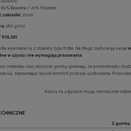
140x200
80% Bawełna / 20% Poliester
 zakładki:
20cm
ra:
180 g/m2
 POLSKI
adła wykonane są z dzianiny typu frotte. Na długo zachowują swoje
w
ne w użyciu
i
nie wymagają prasowania
.
ość materiału oraz obszycie gumką sprawiają, że prześcieradło dosto
uwa się, zapewniając wysoki komfort podczas użytkowania. Przeście
Kolory na zdjęciach mogą nieznacznie odbie
ECHNICZNE
Z gumką