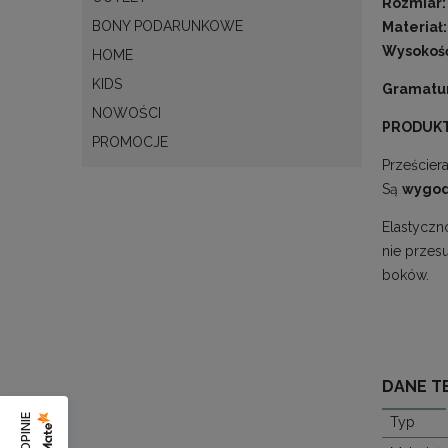
Rozmiar:
BONY PODARUNKOWE
Materiał:
Wysokość
HOME
KIDS
Gramatu
NOWOŚCI
PRODUKT
PROMOCJE
Prześcier
Są
wygod
Elastyczn
nie przes
boków.
DANE T
Typ