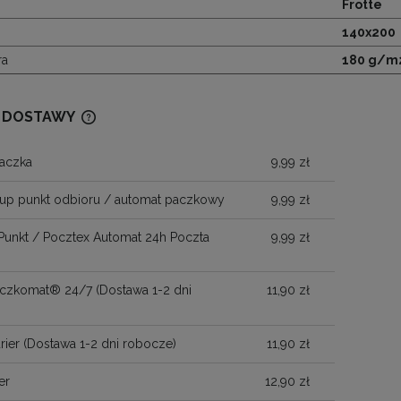
Frotte
140x200
ra
180 g/m
 DOSTAWY
aczka
9,99 zł
CENA NIE ZAWIERA EWENTUALNYCH
KOSZTÓW PŁATNOŚCI
up punkt odbioru / automat paczkowy
9,99 zł
Punkt / Pocztex Automat 24h Poczta
9,99 zł
Paczkomat® 24/7
(Dostawa 1-2 dni
11,90 zł
)
rier
(Dostawa 1-2 dni robocze)
11,90 zł
er
12,90 zł