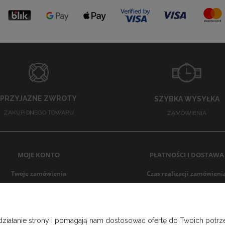
PRZYJAZNE ZWROTY
SZYBKA WYSYŁKA
ZAKUPIONEGO TOWARU
ZAMÓWIENIA
MOJE KONTO
PŁATNOŚCI I DOSTAWA
Twoje zamówienia
Czas realizacji zamówieni
Ustawienia konta
Czas i koszt dostawy
Przechowalnia
Formy płatności
 działanie strony i pomagają nam dostosować ofertę do Twoich pot