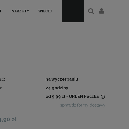
I
NARZUTY
WIĘCEJ
ść:
na wyczerpaniu
w:
24 godziny
od 9,99 zł
- ORLEN Paczka
sprawdź formy dostawy
Cena nie zawiera ewentualnych
kosztów płatności
4,90 zł